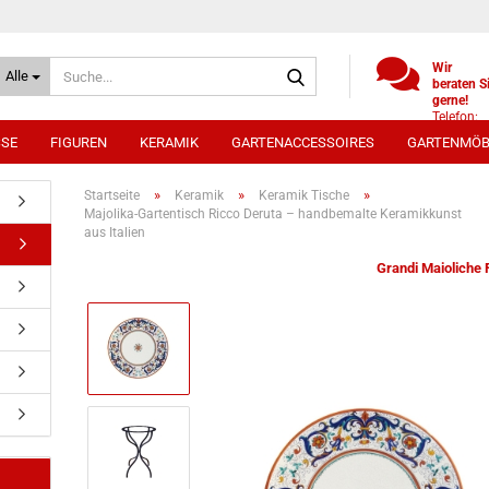
Suche...
Wir
Alle
beraten S
gerne!
Telefon:
+49
SSE
FIGUREN
KERAMIK
GARTENACCESSOIRES
GARTENMÖB
(0)521
9886494
Whatsap
»
»
»
Startseite
Keramik
Keramik Tische
0172 /
Majolika-Gartentisch Ricco Deruta – handbemalte Keramikkunst
5330431
aus Italien
Grandi Maioliche 