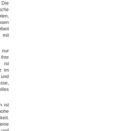
. Die
ische
ten,
osen
rbeit
 mit
 nur
 ihre
 ist
tz im
 und
asse,
olles
n ist
ohe
keit.
 eine
 und