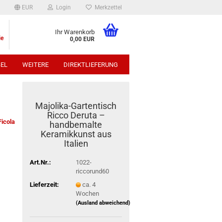
EUR
Login
Merkzettel
Ihr Warenkorb
ie
0,00 EUR
EL
WEITERE
DIREKTLIEFERUNG
p:
Majolika-Gartentisch
Ricco Deruta –
Ficola
handbemalte
Keramikkunst aus
Italien
Art.Nr.:
1022-
riccorund60
Lieferzeit:
ca. 4
Wochen
(Ausland abweichend)