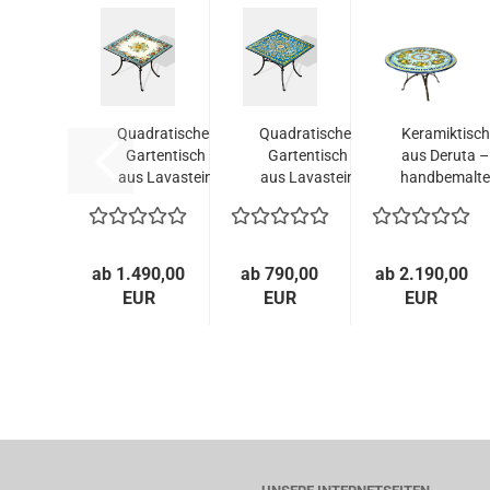
Quadratischer
Quadratischer
Keramiktisch
Gartentisch
Gartentisch
aus Deruta –
aus Lavastein
aus Lavastein
handbemalt
mit...
mit...
Majolika...
ab 1.490,00
ab 790,00
ab 2.190,00
EUR
EUR
EUR