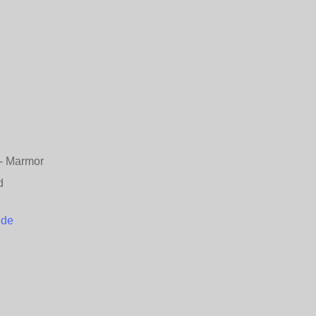
n - Marmor
d
.de