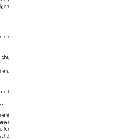
igen
enten
cht,
rten,
 und
at
eint
raner
oller
sche