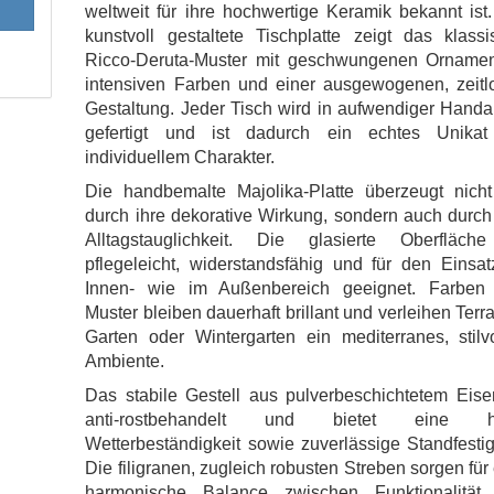
weltweit für ihre hochwertige Keramik bekannt ist
kunstvoll gestaltete Tischplatte zeigt das klass
Ricco-Deruta-Muster mit geschwungenen Ornamen
intensiven Farben und einer ausgewogenen, zeitl
Gestaltung. Jeder Tisch wird in aufwendiger Handa
gefertigt und ist dadurch ein echtes Unikat
individuellem Charakter.
Die handbemalte Majolika-Platte überzeugt nicht
durch ihre dekorative Wirkung, sondern auch durch
Alltagstauglichkeit. Die glasierte Oberfläche
pflegeleicht, widerstandsfähig und für den Einsa
Innen- wie im Außenbereich geeignet. Farben
Muster bleiben dauerhaft brillant und verleihen Terr
Garten oder Wintergarten ein mediterranes, stilv
Ambiente.
Das stabile Gestell aus pulverbeschichtetem Eise
anti-rostbehandelt und bietet eine h
Wetterbeständigkeit sowie zuverlässige Standfestig
Die filigranen, zugleich robusten Streben sorgen für
harmonische Balance zwischen Funktionalität