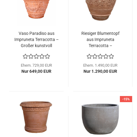
Vaso Paradiso aus
Riesiger Blumentopf
Impruneta Terracotta –
aus Impruneta
Großer kunstvoll
Terracotta –
verzierter Blumentopf
majestätische
mit Putten, frostfest
Handwerkskunst mit
Ranken und
Ehem. 729,00 EUR
Ehem. 1.490,00 EUR
Wappenmotiven
Nur 649,00 EUR
Nur 1.290,00 EUR
-15%