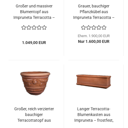
Großer und massiver
Grauer, bauchiger
Blumentopf aus
Pflanzkübel aus
Impruneta Terracotta –
Impruneta Terracotta –
schlichte Eleganz mit
moderne Eleganz trifft
floraler Reliefborte
italienische
Handwerkskunst
Ehem. 1.900,00 EUR
Nur 1.600,00 EUR
1.049,00 EUR
Großer, reich verzierter
Langer Terracotta-
bauchiger
Blumenkasten aus
Terracottatopf aus
Impruneta – frostfest,
Impruneta –
handgefertigt und