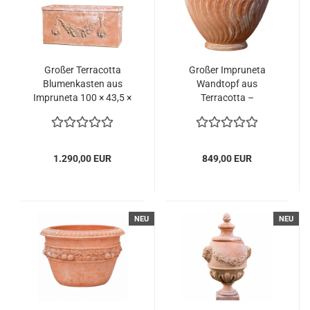
Großer Terracotta
Großer Impruneta
Blumenkasten aus
Wandtopf aus
Impruneta 100 × 43,5 ×
Terracotta –
43,5 cm
handgearbeitet und
frostsicher
1.290,00 EUR
849,00 EUR
NEU
NEU