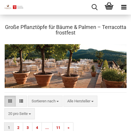
Große Pflanztöpfe für Bäume & Palmen – Terracotta
frostfest
Sortieren nach
Sortieren nach
Alle Hersteller
pro Seite
20 pro Seite
1
2
3
4
...
11
»