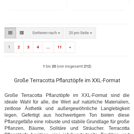
Sortieren nach
pro Seite
Sortieren nach
20 pro Seite
1
2
3
4
...
11
»
1
bis
20
(von insgesamt
212
)
Große Terracotta Pflanztöpfe im XXL-Format
Große Terracotta Pflanztöpfe im XXL-Format sind die
ideale Wahl für alle, die Wert auf natürliche Materialien,
zeitlose Ästhetik und außergewöhnliche Langlebigkeit
legen. Gefertigt aus hochwertigem Ton bieten diese
Pflanzgefäße eine robuste und stabile Grundlage für große
Pflanzen, Bäume, Solitäre und Sträucher. Terracotta