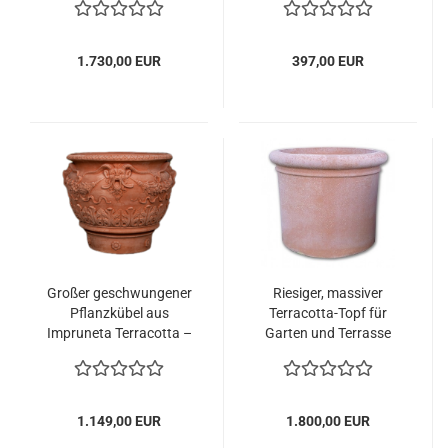
toskanische Pracht mit
elegant robust
floralen Ranken,
Rosetten und Masken
1.730,00 EUR
397,00 EUR
Großer geschwungener
Riesiger, massiver
Pflanzkübel aus
Terracotta-Topf für
Impruneta Terracotta –
Garten und Terrasse
mit Akanthusblättern
und Faunköpfen
1.149,00 EUR
1.800,00 EUR