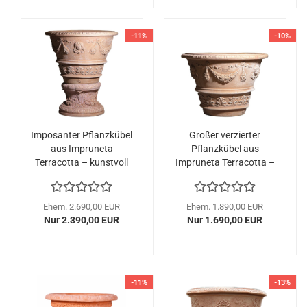
-11%
-10%
Imposanter Pflanzkübel
Großer verzierter
aus Impruneta
Pflanzkübel aus
Terracotta – kunstvoll
Impruneta Terracotta –
verziert mit
toskanische Eleganz in
Akanthusmotiven und
Handarbeit
Reliefbändern
Ehem. 2.690,00 EUR
Ehem. 1.890,00 EUR
Nur 2.390,00 EUR
Nur 1.690,00 EUR
-11%
-13%