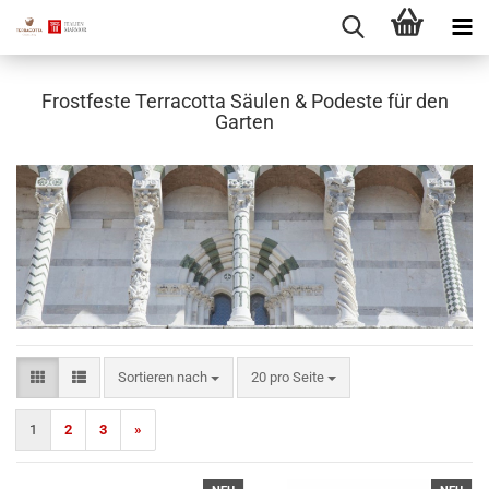
Frostfeste Terracotta Säulen & Podeste für den
Garten
Sortieren nach
pro Seite
Sortieren nach
20 pro Seite
1
2
3
»