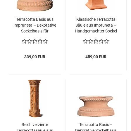
Terracotta Basis aus
Klassische Terracotta
Impruneta – Dekorative
Säule aus Impruneta –
Sockelbasis für
Handgemachter Sockel
Pflanztöpfe und
für Statuen und
Statuen, frostfest
Pflanzgefäße, frostfest
339,00 EUR
459,00 EUR
Reich verzierte
Terracotta Basis –
Terracottasäule aus
Dekorative Sockelbasis