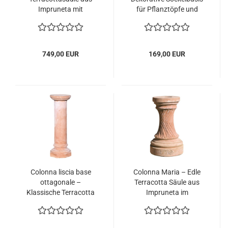
Impruneta mit
für Pflanztöpfe und
Widderköpfen – Hohe
Statuen, frostfest
Säule für Haus und
Garten, frostfest
749,00 EUR
169,00 EUR
Colonna liscia base
Colonna Maria – Edle
ottagonale –
Terracotta Säule aus
Klassische Terracotta
Impruneta im
Säule aus Impruneta
Hochrelief,
mit achteckigem Fuß,
handgefertigt und
frostfest
frostfest