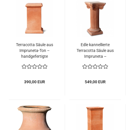
Terracotta Säule aus
Edle kannellierte
Impruneta-Ton –
Terracotta Säule aus
handgefertigte
Impruneta –
Standsäule für Innen
handgefertigte Säule
und Außen
zur Erhöhung von
Statuen, Büsten und
Pflanzgefäßen
390,00 EUR
549,00 EUR