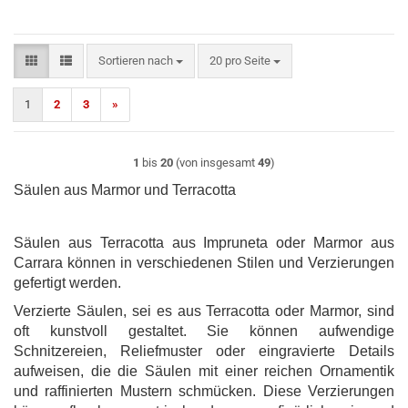
Sortieren nach
pro Seite
Sortieren nach
20 pro Seite
1
2
3
»
1
bis
20
(von insgesamt
49
)
Säulen aus Marmor und Terracotta
Säulen aus Terracotta aus Impruneta oder Marmor aus
Carrara können in verschiedenen Stilen und Verzierungen
gefertigt werden.
Verzierte Säulen, sei es aus Terracotta oder Marmor, sind
oft kunstvoll gestaltet. Sie können aufwendige
Schnitzereien, Reliefmuster oder eingravierte Details
aufweisen, die die Säulen mit einer reichen Ornamentik
und raffinierten Mustern schmücken. Diese Verzierungen