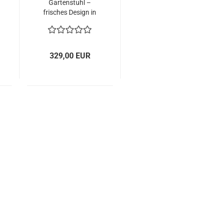
Gartenstuhl –
frisches Design in
bunten Farben,
stapelbar
329,00 EUR