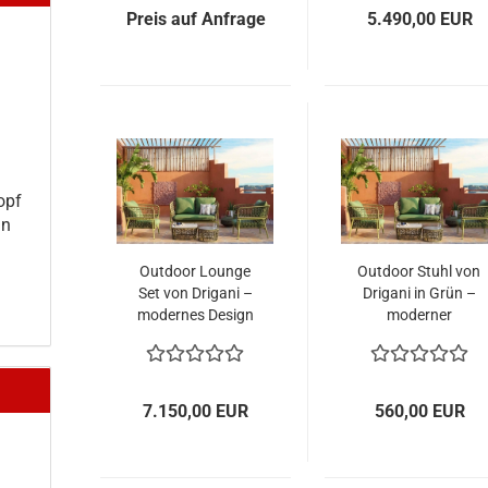
Preis auf Anfrage
5.490,00 EUR
topf
in
Outdoor Lounge
Outdoor Stuhl von
Set von Drigani –
Drigani in Grün –
modernes Design
moderner
für Garten und
Designstuhl für
Terrasse
Garten und
Terrasse
7.150,00 EUR
560,00 EUR