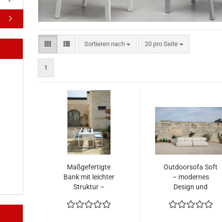
Sortieren nach
pro Seite
Sortieren nach
20 pro Seite
1
Maßgefertigte
Outdoorsofa Soft
Bank mit leichter
– modernes
Struktur –
Design und
modernes Design
maximaler
in hellen Tönen
Komfort für den
Außenbereich