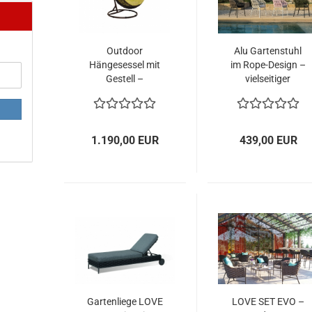
Outdoor
Alu Gartenstuhl
Hängesessel mit
im Rope-Design –
Gestell –
vielseitiger
exklusiver
Outdoor-Sessel
Komfort für
mit
Garten und
Komfortpolster
Terrasse
1.190,00 EUR
439,00 EUR
Gartenliege LOVE
LOVE SET EVO –