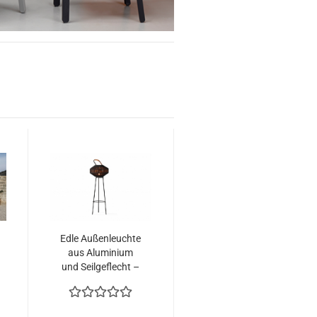
Edle Außenleuchte
aus Aluminium
und Seilgeflecht –
stilvolle LED-
Leuchte für
Garten und