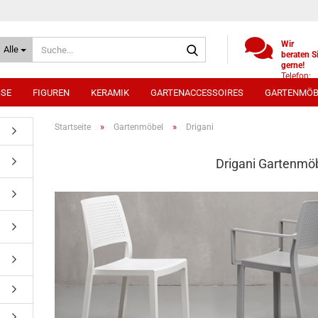
Suche...
Wir
Alle
beraten S
gerne!
Telefon:
+49
SSE
FIGUREN
KERAMIK
GARTENACCESSOIRES
GARTENMÖB
(0)521
9886494
Whatsap
»
»
Startseite
Gartenmöbel
Drigani
0172 /
5330431
Drigani Gartenmö