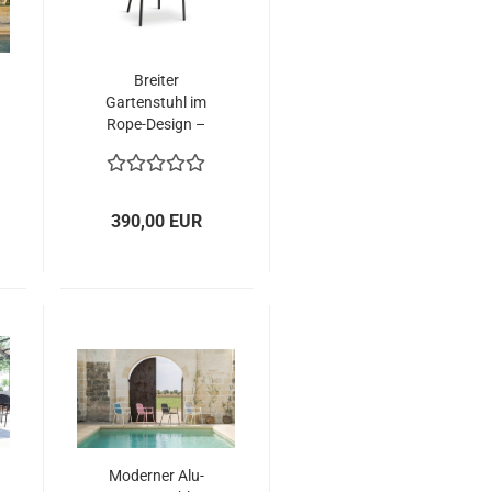
Breiter
Gartenstuhl im
Rope-Design –
komfortabler
Outdoor-Sessel
aus Aluminium
390,00 EUR
Moderner Alu-