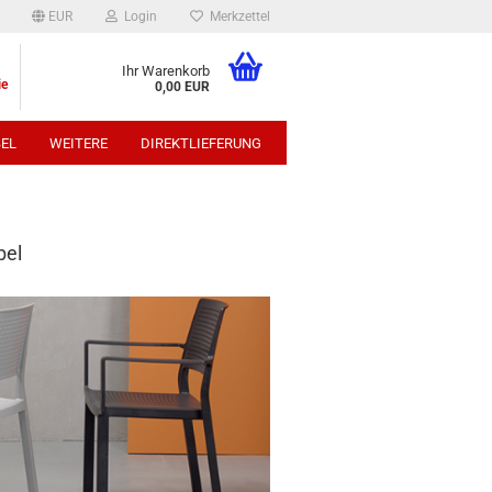
EUR
Login
Merkzettel
Ihr Warenkorb
ie
0,00 EUR
EL
WEITERE
DIREKTLIEFERUNG
p:
bel