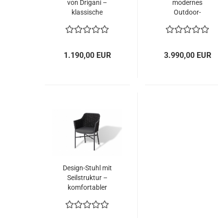
von Drigani –
modernes
klassische
Outdoor-
Eleganz und
Loungeset aus
hoher Komfort
Aluminium und
Textilgeflecht
1.190,00 EUR
3.990,00 EUR
Design-Stuhl mit
Seilstruktur –
komfortabler
Outdoor-Essstuhl
für lange Abende