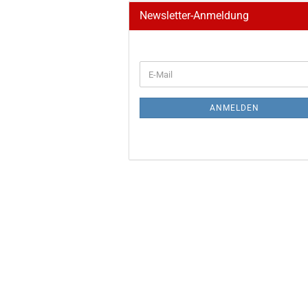
Newsletter-Anmeldung
WEITER
E-
ZUR
Mail
NEWSLETTER-
ANMELDUNG
ANMELDEN