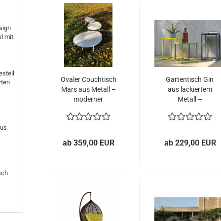
sign
l mit
stell
Ovaler Couchtisch
Gartentisch Gin
rten
Mars aus Metall –
aus lackiertem
moderner
Metall –
Kaffeetisch für
farbenfroher
stilvolle Lounges
Beistelltisch für
aus
Garten und
Balkon
ab 359,00 EUR
ab 229,00 EUR
s
sch