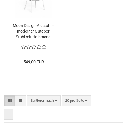
Moon Design-Alustuhl –
moderner Outdoor-
Stuhl mit Halbmond-
Rückenlehne
549,00 EUR
Sortieren nach
pro Seite
Sortieren nach
20 pro Seite
1