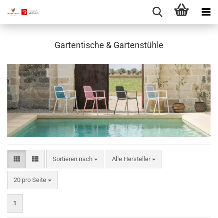
Gartentische & Gartenstühle
Sortieren nach
Sortieren nach
Alle Hersteller
pro Seite
20 pro Seite
1