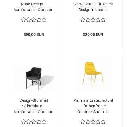
Rope-Design –
Gartenstuhl – frisches
komfortabler Outdoor-
Design in bunten
Sessel aus Aluminium
Farben, stapelbar
390,00 EUR
329,00 EUR
Design-Stuhl mit
Panama Esstischstuhl
Seilstruktur –
– farbenfroher
komfortabler Outdoor-
Outdoor-Stuhl mit
Essstuhl für lange
hohem Sitzkomfort
Abende