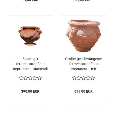
Bauchiger
Großer geschwungener
Terracottatopf aus
Terracottatopf aus
Impruneta – kunstvoll
Impruneta – mit
verziert mit Ranken und
Masken, Ranken und
Volutengriffen
Traubenmotiven
390,00 EUR
699,00 EUR