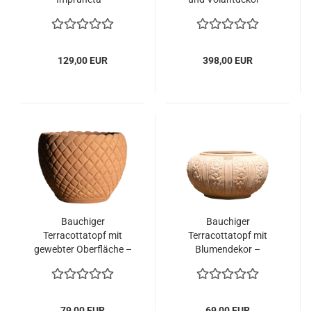
handgefertigt, frostfest
handgefertigt aus
und mit Rosenranke
Impruneta, frostfest
und Widderköpfen
und elegant
verziert
129,00 EUR
398,00 EUR
Bauchiger
Bauchiger
Terracottatopf mit
Terracottatopf mit
gewebter Oberfläche –
Blumendekor –
handgefertigt aus
handgefertigt, frostfest
Impruneta, frostfest
und dekorativ
und einzigartig
79,00 EUR
69,00 EUR