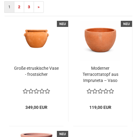
1
2
3
»
NEU
NEU
Große etruskische Vase
Moderner
- frostsicher
Terracottatopf aus
Impruneta – Vaso
Giulio
349,00 EUR
119,00 EUR
NEU