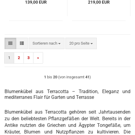
139,00 EUR
219,00 EUR
Sortieren nach
pro Seite
Sortieren nach
20 pro Seite
1
2
3
»
1
bis
20
(von insgesamt
41
)
Blumenkübel aus Terracotta – Tradition, Eleganz und
mediterranes Flair für Garten und Terrasse
Blumenkübel aus Terracotta gehören seit Jahrtausenden
zu den beliebtesten Pflanzgefäßen der Welt. Bereits in der
Antike nutzten die Griechen und Ägypter Tongefäße, um
Kräuter, Blumen und Nutzpflanzen zu kultivieren. Die