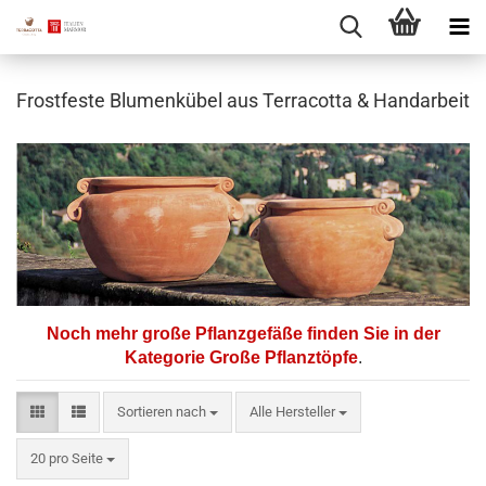
Frostfeste Blumenkübel aus Terracotta & Handarbeit
Noch mehr große Pflanzgefäße finden Sie in der
Kategorie Große Pflanztöpfe
.
Sortieren nach
Sortieren nach
Alle Hersteller
pro Seite
20 pro Seite