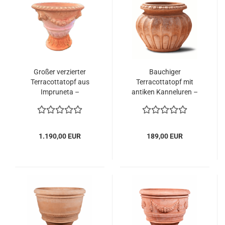
Großer verzierter
Bauchiger
Terracottatopf aus
Terracottatopf mit
Impruneta –
antiken Kanneluren –
majestätisches
klassische Eleganz in
Meisterwerk mit
toskanischer
Löwenköpfen, Ranken
Handwerkskunst
und Akanthusblättern
1.190,00 EUR
189,00 EUR