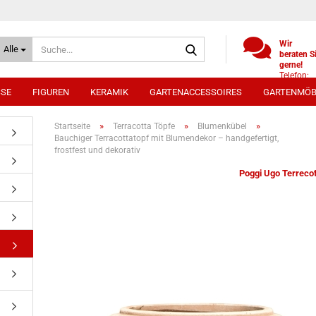
Suche...
Wir
Alle
beraten S
gerne!
Telefon:
+49
SSE
FIGUREN
KERAMIK
GARTENACCESSOIRES
GARTENMÖB
(0)521
9886494
Whatsap
»
»
»
Startseite
Terracotta Töpfe
Blumenkübel
0172 /
Bauchiger Terracottatopf mit Blumendekor – handgefertigt,
5330431
frostfest und dekorativ
Poggi Ugo Terrecot