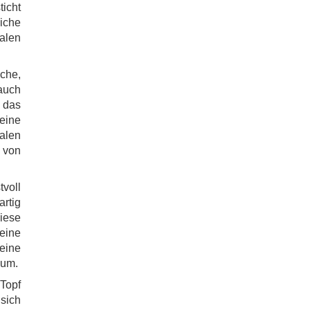
ticht
iche
alen
iche,
 auch
r das
eine
alen
 von
voll
rtig
Diese
eine
eine
aum.
 Topf
sich