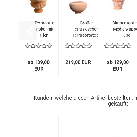
Terracotta
Großer
Blumentopf 
Pokal mit
etruskischer
Mediciwapp
Rillen -
Terracottatopf
und
Ciotola
aus
Widderköpfen
Baccellata...
Impruneta...
ab 139,00
219,00 EUR
ab 129,00
EUR
EUR
Kunden, welche diesen Artikel bestellten, 
gekauft: