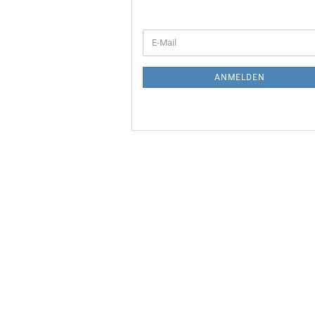
WEITER
E-
ZUR
Mail
NEWSLETTER-
ANMELDUNG
ANMELDEN