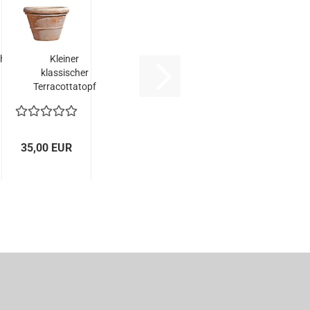
ch
Kleiner
klassischer
Terracottatopf
f...
aus
Impruneta...
35,00 EUR