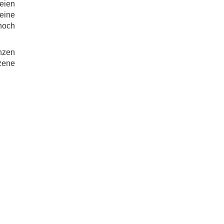
eien
seine
noch
anzen
zene