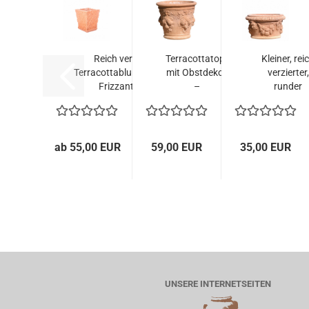
Reich verzierter
Terracottatopf
Kleiner, rei
Terracottablumenkasten
mit Obstdekor
verzierter,
Frizzantina...
–
runder
handgefertigt...
Terracottatop
ab 55,00 EUR
59,00 EUR
35,00 EUR
UNSERE INTERNETSEITEN