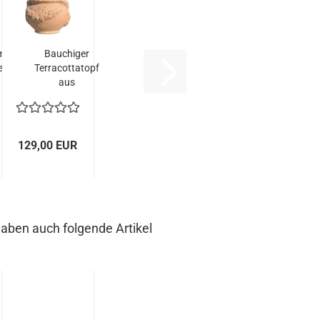
mit
Bauchiger
en
Terracottatopf
aus
...
Impruneta...
129,00 EUR
haben auch folgende Artikel