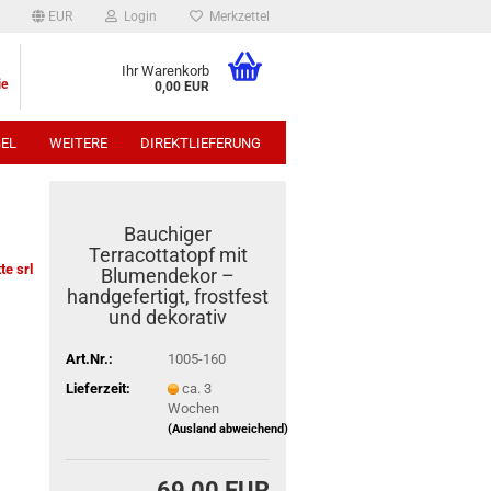
EUR
Login
Merkzettel
Ihr Warenkorb
ie
0,00 EUR
EL
WEITERE
DIREKTLIEFERUNG
p:
Bauchiger
Terracottatopf mit
te srl
Blumendekor –
handgefertigt, frostfest
und dekorativ
Art.Nr.:
1005-160
Lieferzeit:
ca. 3
Wochen
(Ausland abweichend)
69,00 EUR