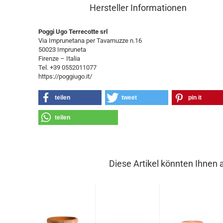
Hersteller Informationen
Poggi Ugo Terrecotte srl
Via Imprunetana per Tavarnuzze n.16
50023 Impruneta
Firenze – Italia
Tel. +39 0552011077
https://poggiugo.it/
teilen
tweet
pin it
teilen
Diese Artikel könnten Ihnen 