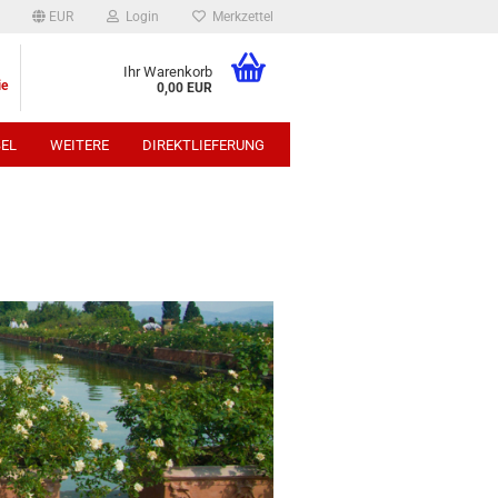
EUR
Login
Merkzettel
Ihr Warenkorb
ie
0,00 EUR
EL
WEITERE
DIREKTLIEFERUNG
p: