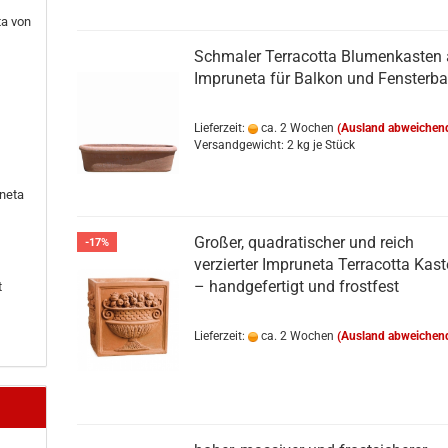
ta von
Schmaler Terracotta Blumenkasten
Impruneta für Balkon und Fensterb
Lieferzeit:
ca. 2 Wochen
(Ausland abweichen
Versandgewicht:
2
kg je Stück
neta
Großer, quadratischer und reich
-17%
verzierter Impruneta Terracotta Kas
– handgefertigt und frostfest
t
Lieferzeit:
ca. 2 Wochen
(Ausland abweichen