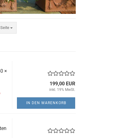
ite
 Seite
40 ×
199,00 EUR
inkl. 19% MwSt.
)
IN DEN WARENKORB
ten