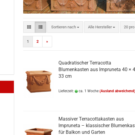
Sortieren nach
pro Se
Sortieren nach
Alle Hersteller
20 pro
1
2
»
Quadratischer Terracotta
Blumenkasten aus Impruneta 40 × 
33 cm
Lieferzeit:
ca. 1 Woche
(Ausland abweichend
Massiver Terracottakasten aus
Impruneta – klassischer Blumenkas
für Balkon und Garten