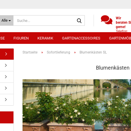
Suche...
Wir
Alle
beraten S
gerne!
Telefon:
+49
SSE
FIGUREN
KERAMIK
GARTENACCESSOIRES
GARTENMÖB
(0)521
9886494
Whatsap
»
»
Startseite
Sofortlieferung
Blumenkästen SL
0172 /
5330431
Blumenkästen