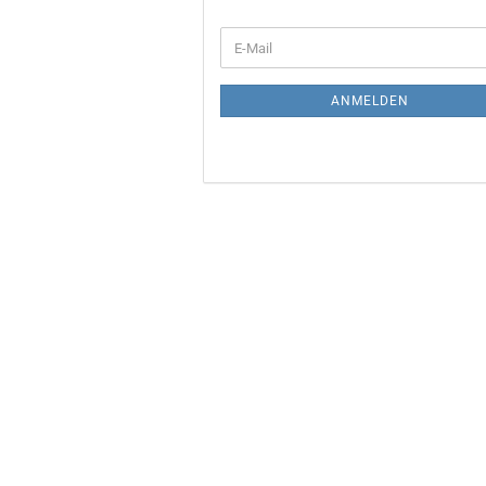
WEITER
E-
ZUR
Mail
NEWSLETTER-
ANMELDUNG
ANMELDEN