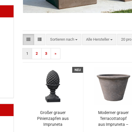
Sortieren nach
pro Se
Sortieren nach
Alle Hersteller
20 pro
1
2
3
»
NEU
Großer grauer
Moderner grauer
Pinienzapfen aus
Terracottatopf
Impruneta
aus Impruneta –
Terracotta –
zeitloses Design