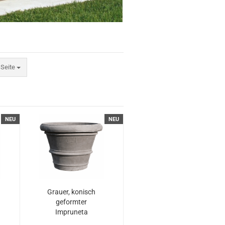
ite
 Seite
NEU
NEU
Grauer, konisch
geformter
Impruneta
Terracotta