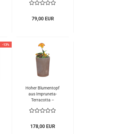
Blumentopf –
handgefertigt und
frostfest
79,00 EUR
-13%
Hoher Blumentopf
aus Impruneta-
Terracotta –
elegantes Design
mit toskanischer
Handwerkskunst
178,00 EUR