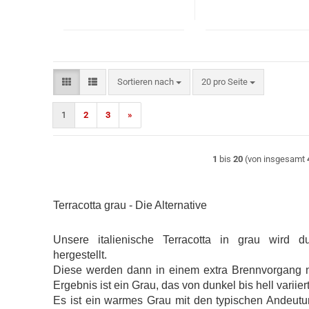
Sortieren nach
pro Seite
Sortieren nach
20 pro Seite
1
2
3
»
1
bis
20
(von insgesamt
Terracotta grau - Die Alternative
Unsere italienische Terracotta in grau wird 
hergestellt.
Diese werden dann in einem extra Brennvorgang 
Ergebnis ist ein Grau, das von dunkel bis hell variiert
Es ist ein warmes Grau mit den typischen Andeutu