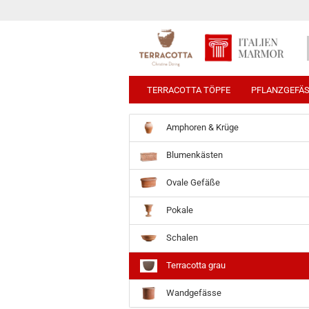
TERRACOTTA TÖPFE
PFLANZGEFÄ
Amphoren & Krüge
Blumenkästen
Ovale Gefäße
Pokale
Schalen
Terracotta grau
Wandgefässe