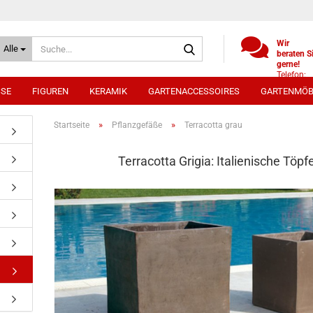
Suche...
Wir
Alle
beraten S
gerne!
Telefon:
+49
SSE
FIGUREN
KERAMIK
GARTENACCESSOIRES
GARTENMÖB
(0)521
9886494
Whatsap
»
»
Startseite
Pflanzgefäße
Terracotta grau
0172 /
5330431
Terracotta Grigia: Italienische Töpf