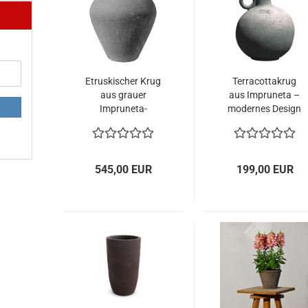
Etruskischer Krug
Terracottakrug
aus grauer
aus Impruneta –
Impruneta-
modernes Design
Terracotta –
und toskanische
frostfest bis −30
Handwerkskunst
°C
545,00 EUR
199,00 EUR