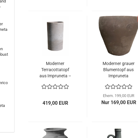
rand
o
er
neta
en
obust
Moderner
Moderner grauer
Terracottatopf
Blumentopf aus
aus Impruneta –
Impruneta
puristisches
Terracotta –
nrico
Design in edlem
schlichte Eleganz
Grauton
in handgefertigter
Ehem. 199,00 EUR
Qualität
Nur 169,00 EUR
419,00 EUR
eta