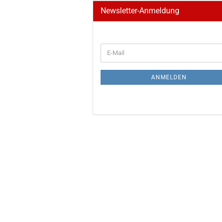
Newsletter-Anmeldung
WEITER
E-
ZUR
Mail
NEWSLETTER-
ANMELDUNG
ANMELDEN