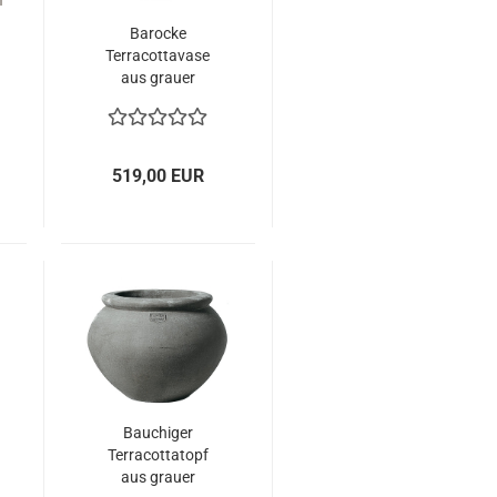
Barocke
Terracottavase
aus grauer
Impruneta-
Terracotta –
kunstvolle
Eleganz und
519,00 EUR
toskanische
Handwerkskunst
Bauchiger
Terracottatopf
aus grauer