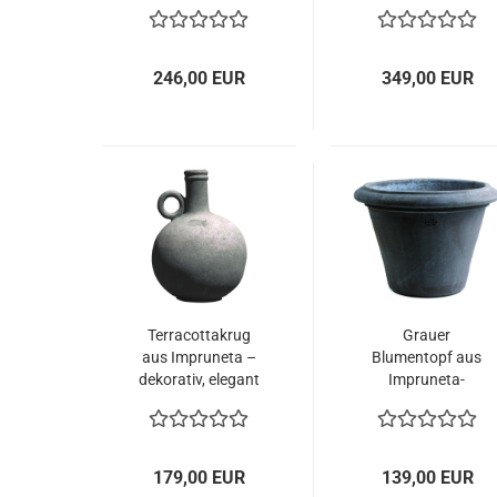
Terracotta –
stilvolles
kunstvolle
Dekorationselemen
Gartendekoration
für Garten und
mit toskanischer
Terrasse
246,00 EUR
349,00 EUR
Eleganz
Terracottakrug
Grauer
aus Impruneta –
Blumentopf aus
dekorativ, elegant
Impruneta-
und vielseitig
Terracotta –
einsetzbar
schlicht, modern
und zeitlos
elegant
179,00 EUR
139,00 EUR