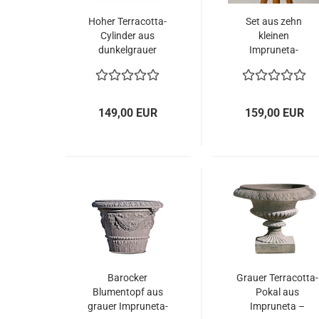
Hoher Terracotta-
Set aus zehn
Cylinder aus
kleinen
dunkelgrauer
Impruneta-
Impruneta-
Terracotta-Töpfen
Terracotta –
in elegantem
elegante
Grauton
Schlichtheit und
149,00 EUR
159,00 EUR
zeitloses Design
Barocker
Grauer Terracotta-
Blumentopf aus
Pokal aus
grauer Impruneta-
Impruneta –