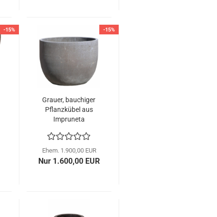
-15%
-15%
Grauer, bauchiger
Pflanzkübel aus
Impruneta
Terracotta –
moderne Eleganz
trifft italienische
Ehem. 1.900,00 EUR
Handwerkskunst
Nur 1.600,00 EUR