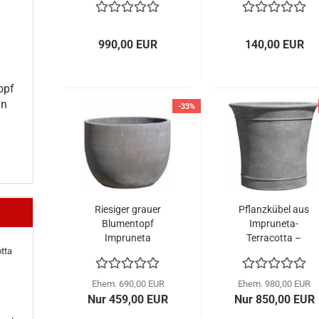
elegante
für Garten und
Gartenskulptur
Terrasse
990,00 EUR
140,00 EUR
topf
in
-33%
Riesiger grauer
Pflanzkübel aus
Blumentopf
Impruneta-
Impruneta
Terracotta –
tta
moderner Zylinder
in elegantem Grau
Ehem. 690,00 EUR
Ehem. 980,00 EUR
Nur 459,00 EUR
Nur 850,00 EUR