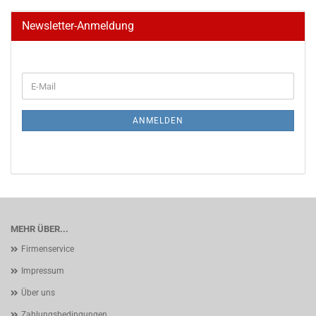
Newsletter-Anmeldung
WEITER
E-
ZUR
Mail
NEWSLETTER-
ANMELDUNG
ANMELDEN
MEHR ÜBER...
Firmenservice
Impressum
Über uns
Zahlungsbedingungen