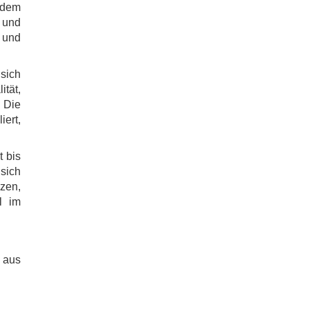
 dem
 und
 und
 sich
tät,
 Die
ert,
t bis
 sich
zen,
l im
 aus