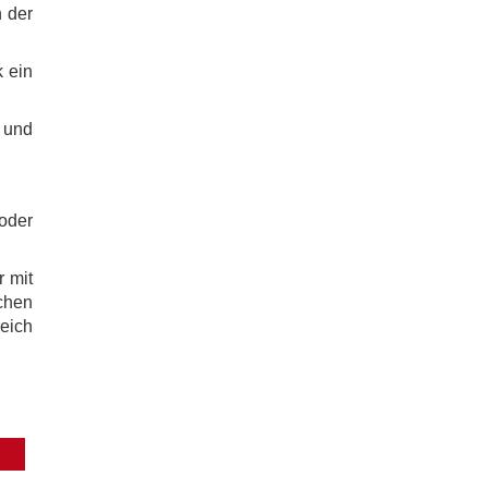
n der
k ein
 und
oder
r mit
chen
eich