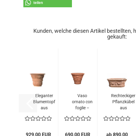
teilen
Kunden, welche diesen Artikel bestellten, 
gekauft:
Eleganter
Vaso
Rechteckiger
Blumentopf
ornato con
Pflanzkübel
aus
foglie –
aus
Impruneta
Reich
Impruneta
Terracotta...
verzierter...
Terracotta...
929,00 EUR
690,00 EUR
ab 890,00