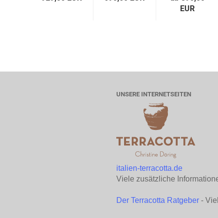
EUR
UNSERE INTERNETSEITEN
italien-terracotta.de
Viele zusätzliche Information
Der Terracotta Ratgeber
- Vie