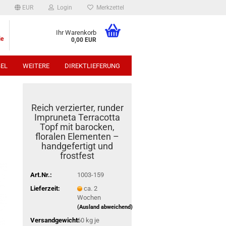
EUR
Login
Merkzettel
Ihr Warenkorb
ie
0,00 EUR
EL
WEITERE
DIREKTLIEFERUNG
p:
Reich verzierter, runder
Impruneta Terracotta
Topf mit barocken,
floralen Elementen –
handgefertigt und
frostfest
Art.Nr.:
1003-159
Lieferzeit:
ca. 2
Wochen
(Ausland abweichend)
Versandgewicht:
60
kg je