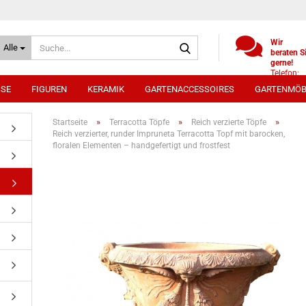
Suche...
Wir
Alle
beraten S
gerne!
Telefon:
+49
SSE
FIGUREN
KERAMIK
GARTENACCESSOIRES
GARTENMÖB
(0)521
9886494
Whatsap
»
»
»
Startseite
Terracotta Töpfe
Reich verzierte Töpfe
0172 /
Reich verzierter, runder Impruneta Terracotta Topf mit barocken,
5330431
floralen Elementen – handgefertigt und frostfest