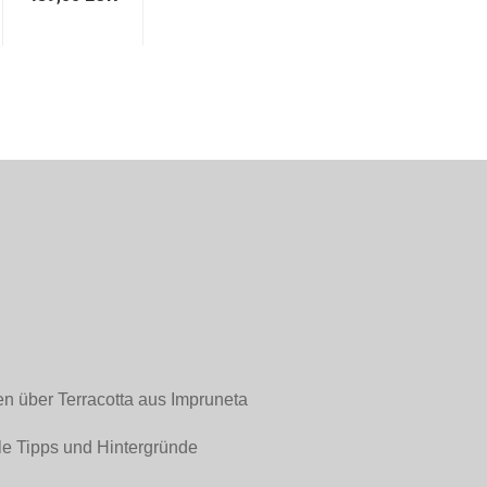
en über Terracotta aus Impruneta
le Tipps und Hintergründe