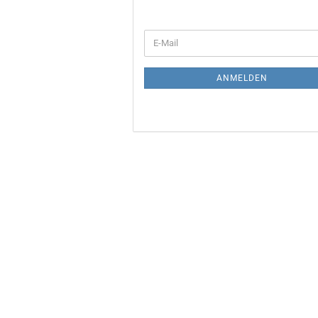
WEITER
E-
ZUR
Mail
NEWSLETTER-
ANMELDUNG
ANMELDEN