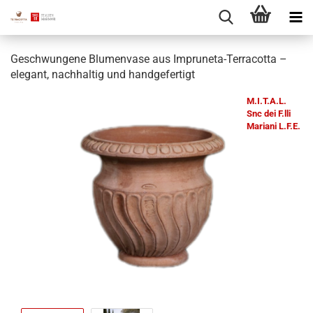
Geschwungene Blumenvase aus Impruneta-Terracotta –
elegant, nachhaltig und handgefertigt
M.I.T.A.L.
Snc dei F.lli
Mariani L.F.E.