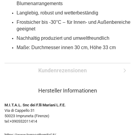
Blumenarrangements
Langlebig, robust und wetterbeständig
Frostsicher bis -30°C – für Innen- und Außenbereiche
geeignet
Nachhaltig produziert und umweltfreundlich
Maße: Durchmesser innen 30 cm, Höhe 33 cm
Kundenrezensionen
Hersteller Informationen
M.I.T.A.L. Snc dei F.lli Mariani L.F.E.
Via di Cappello 31
50023 Impruneta (Firenze)
tel:+390552011414
https://www.terrecottemital.it/