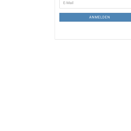
E-
ZUR
Mail
NEWSLETTER-
ANMELDUNG
ANMELDEN