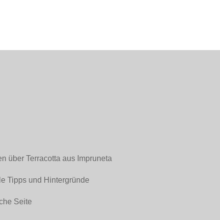
en über Terracotta aus Impruneta
le Tipps und Hintergründe
che Seite