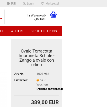
EUR
Login
Merkzettel
Ihr Warenkorb
ie
0,00 EUR
EL
WEITERE
DIREKTLIEFERUNG
p:
Ovale Terracotta
Impruneta Schale -
Zangola ovale con
orlino
Art.Nr.:
1008-984
Lieferzeit:
ca. 6
Wochen
(Ausland abweichend)
389,00 EUR