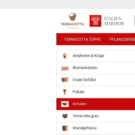
TERRACOTTA TÖPFE
PFLANZGEFÄ
Amphoren & Krüge
Blumenkästen
Ovale Gefäße
Pokale
Schalen
Terracotta grau
Wandgefässe