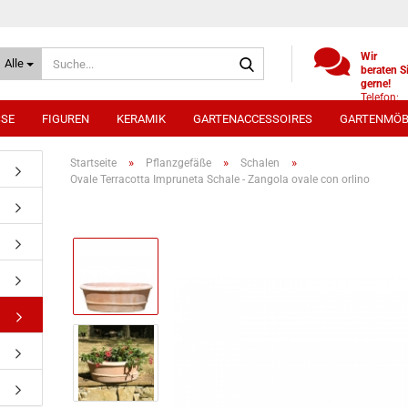
Suche...
Wir
Alle
beraten S
gerne!
Telefon:
+49
SSE
FIGUREN
KERAMIK
GARTENACCESSOIRES
GARTENMÖB
(0)521
9886494
Whatsap
»
»
»
Startseite
Pflanzgefäße
Schalen
0172 /
Ovale Terracotta Impruneta Schale - Zangola ovale con orlino
5330431