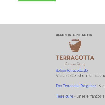
UNSERE INTERNETSEITEN
italien-terracotta.de
Viele zusätzliche Information
Der Terracotta Ratgeber
- Vie
Terre cuite
- Unsere französis