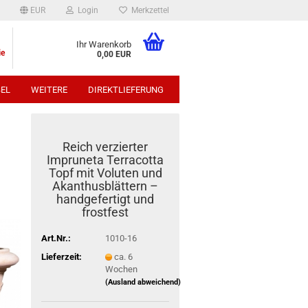
EUR
Login
Merkzettel
Ihr Warenkorb
ie
0,00 EUR
EL
WEITERE
DIREKTLIEFERUNG
p:
Reich verzierter
Impruneta Terracotta
Topf mit Voluten und
Akanthusblättern –
handgefertigt und
frostfest
Art.Nr.:
1010-16
Lieferzeit:
ca. 6
Wochen
(Ausland abweichend)