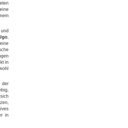
eten
eine
inem
 und
Ugo
,
feine
sche
ngen
kt in
owohl
 der
big,
 sich
nzen,
ves
r in