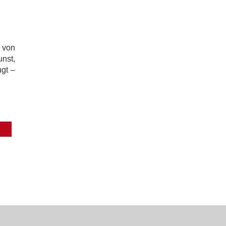
f von
nst,
ugt –