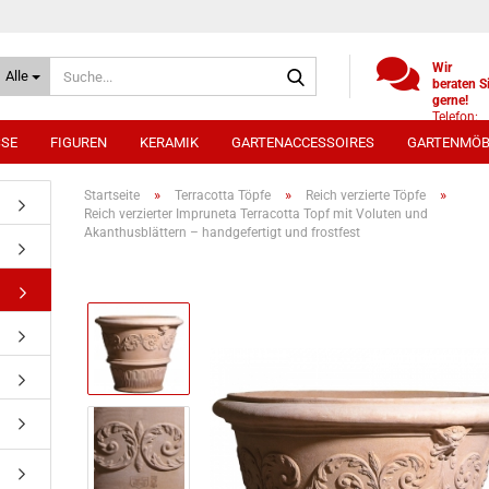
Suche...
Wir
Alle
beraten S
gerne!
Telefon:
+49
SSE
FIGUREN
KERAMIK
GARTENACCESSOIRES
GARTENMÖB
(0)521
9886494
Whatsap
»
»
»
Startseite
Terracotta Töpfe
Reich verzierte Töpfe
0172 /
Reich verzierter Impruneta Terracotta Topf mit Voluten und
5330431
Akanthusblättern – handgefertigt und frostfest