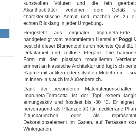
kunstvollen Voluten und die fein gearbeit
Akanthusblätter verleihen dem Gefäß s
charakteristische Anmut und machen es zu e
echten Blickfang in jeder Umgebung.
Hergestellt aus originaler Impruneta-Erde
handgefertigt vom renommierten Hersteller
Poggi 
besticht dieser Blumentopf durch höchste Qualität, 
Detailarbeit und zeitlose Eleganz. Die harmoni
Form mit den plastisch modellierten Verzieru
erinnert an klassische Architektur und fügt sich perfe
Räume mit antiken oder stilvollen Möbeln ein – s
im Innen- als auch im Außenbereich.
Dank der besonderen Materialeigenschaften
Impruneta-Terracotta ist der Topf extrem langle
atmungsaktiv und frostfest bis -30 °C. Er eignet
hervorragend als Pflanzgefäß für mediterrane Pfla
Zitrusbäumchen oder als repräsentati
Dekorationselement im Garten, auf Terrassen ode
Wintergärten.