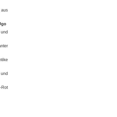
 aus
Ugo
 und
nter
ike
 und
-Rot