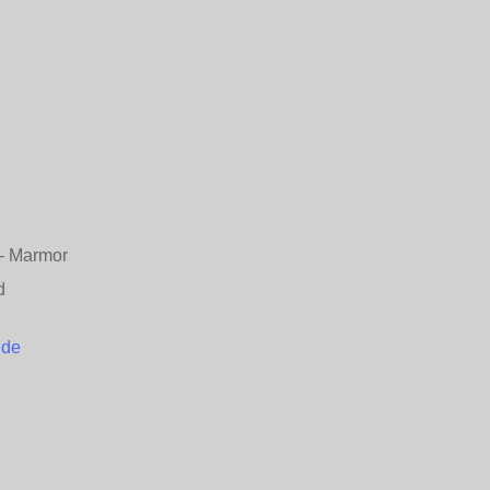
n - Marmor
d
.de