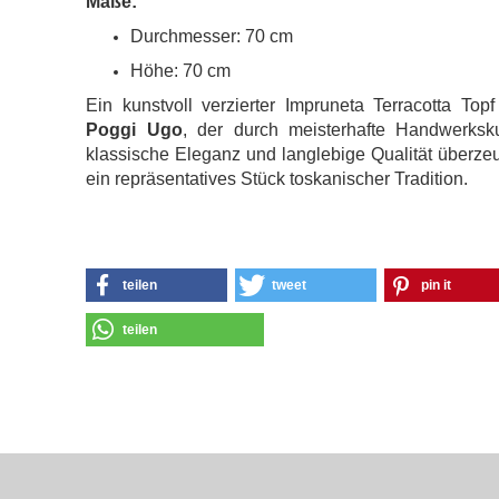
Maße:
Durchmesser: 70 cm
Höhe: 70 cm
Ein kunstvoll verzierter Impruneta Terracotta Top
Poggi Ugo
, der durch meisterhafte Handwerksku
klassische Eleganz und langlebige Qualität überze
ein repräsentatives Stück toskanischer Tradition.
teilen
tweet
pin it
teilen