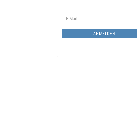
WEITER
E-
ZUR
Mail
NEWSLETTER-
ANMELDUNG
ANMELDEN