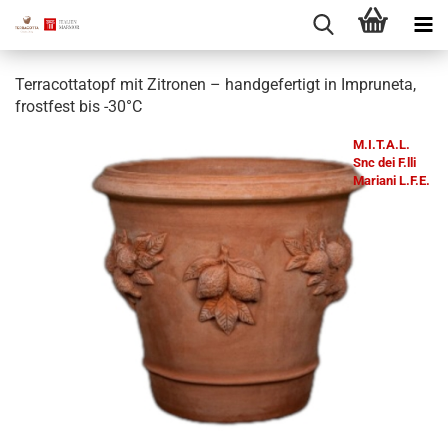
Terracottatopf mit Zitronen – handgefertigt in Impruneta,
frostfest bis -30°C
M.I.T.A.L.
Snc dei F.lli
Mariani L.F.E.