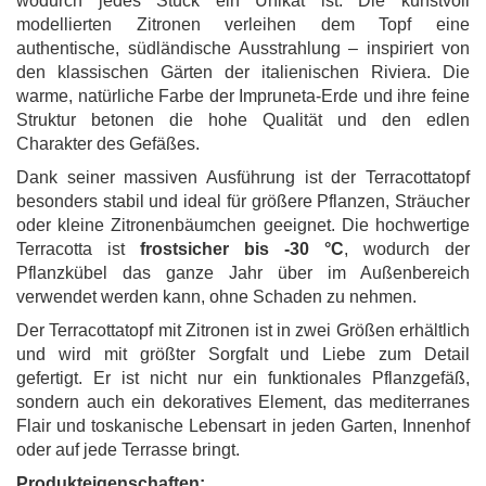
wodurch jedes Stück ein Unikat ist. Die kunstvoll
modellierten Zitronen verleihen dem Topf eine
authentische, südländische Ausstrahlung – inspiriert von
den klassischen Gärten der italienischen Riviera. Die
warme, natürliche Farbe der Impruneta-Erde und ihre feine
Struktur betonen die hohe Qualität und den edlen
Charakter des Gefäßes.
Dank seiner massiven Ausführung ist der Terracottatopf
besonders stabil und ideal für größere Pflanzen, Sträucher
oder kleine Zitronenbäumchen geeignet. Die hochwertige
Terracotta ist
frostsicher bis -30 °C
, wodurch der
Pflanzkübel das ganze Jahr über im Außenbereich
verwendet werden kann, ohne Schaden zu nehmen.
Der Terracottatopf mit Zitronen ist in zwei Größen erhältlich
und wird mit größter Sorgfalt und Liebe zum Detail
gefertigt. Er ist nicht nur ein funktionales Pflanzgefäß,
sondern auch ein dekoratives Element, das mediterranes
Flair und toskanische Lebensart in jeden Garten, Innenhof
oder auf jede Terrasse bringt.
Produkteigenschaften: