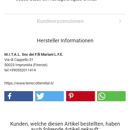
Kundenrezensionen
Hersteller Informationen
M.I.T.A.L. Snc dei F.lli Mariani L.F.E.
Via di Cappello 31
50023 Impruneta (Firenze)
tel:+390552011414
https://www.terrecottemital.it/
Kunden, welche diesen Artikel bestellten, haben
auch folgende Artikel gekauft: