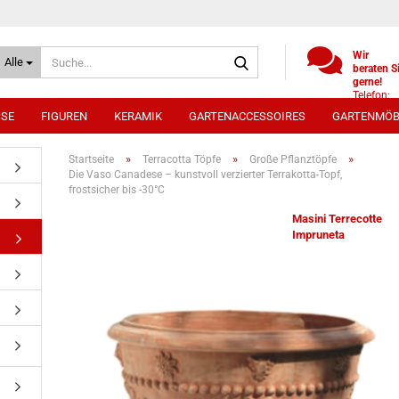
Suche...
Wir
Alle
beraten S
gerne!
Telefon:
+49
SSE
FIGUREN
KERAMIK
GARTENACCESSOIRES
GARTENMÖB
(0)521
9886494
Whatsap
»
»
»
Startseite
Terracotta Töpfe
Große Pflanztöpfe
0172 /
Die Vaso Canadese – kunstvoll verzierter Terrakotta-Topf,
5330431
frostsicher bis -30°C
Masini Terrecotte
Impruneta