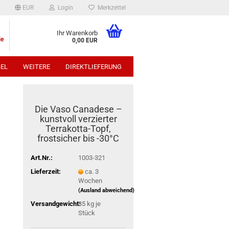
EUR
Login
Merkzettel
Ihr Warenkorb
ie
0,00 EUR
EL
WEITERE
DIREKTLIEFERUNG
p:
Die Vaso Canadese –
kunstvoll verzierter
Terrakotta-Topf,
frostsicher bis -30°C
Art.Nr.:
1003-321
Lieferzeit:
ca. 3
Wochen
(Ausland abweichend)
Versandgewicht:
35
kg je
Stück