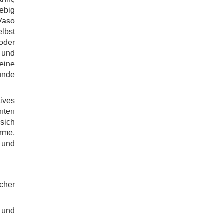
ebig
 Vaso
elbst
der
 und
eine
unde
tives
nten
sich
rme,
r und
cher
n und