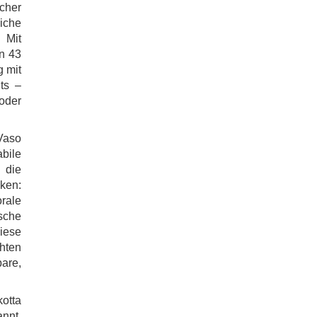
cher
liche
 Mit
n 43
g mit
ts –
oder
Vaso
bile
 die
ken:
rale
sche
iese
hten
are,
otta
nnt,