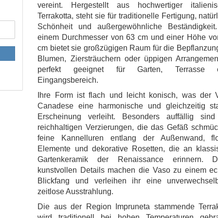
vereint. Hergestellt aus hochwertiger italienis
Terrakotta, steht sie für traditionelle Fertigung, natür
Schönheit und außergewöhnliche Beständigkeit.
einem Durchmesser von 63 cm und einer Höhe vo
cm bietet sie großzügigen Raum für die Bepflanzun
Blumen, Ziersträuchern oder üppigen Arrangemen
perfekt geeignet für Garten, Terrasse 
Eingangsbereich.
Ihre Form ist flach und leicht konisch, was der 
Canadese eine harmonische und gleichzeitig sta
Erscheinung verleiht. Besonders auffällig sind
reichhaltigen Verzierungen, die das Gefäß schmüc
feine Kannelluren entlang der Außenwand, flo
Elemente und dekorative Rosetten, die an klassi
Gartenkeramik der Renaissance erinnern. D
kunstvollen Details machen die Vaso zu einem ec
Blickfang und verleihen ihr eine unverwechselb
zeitlose Ausstrahlung.
Die aus der Region Impruneta stammende Terrak
wird traditionell bei hohen Temperaturen gebra