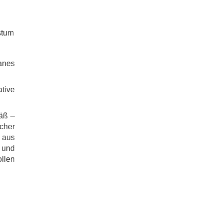
stum
anes
tive
äß –
cher
 aus
 und
llen