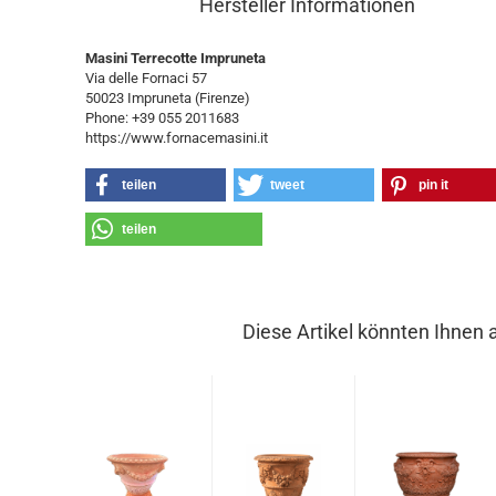
Hersteller Informationen
Masini Terrecotte Impruneta
Via delle Fornaci 57
50023 Impruneta (Firenze)
Phone: +39 055 2011683
https://www.fornacemasini.it
teilen
tweet
pin it
teilen
Diese Artikel könnten Ihnen 