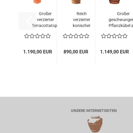
Großer
Reich
Großer
verzierter
verzierter
geschwunge
Terracottatopf
konischer
Pflanzkübel 
aus
Impruneta
Impruneta..
Impruneta...
Terracotta...
1.190,00 EUR
890,00 EUR
1.149,00 EUR
UNSERE INTERNETSEITEN