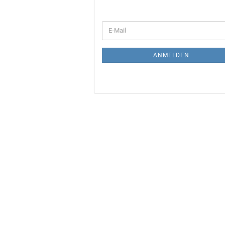
WEITER
E-
ZUR
Mail
NEWSLETTER-
ANMELDUNG
ANMELDEN