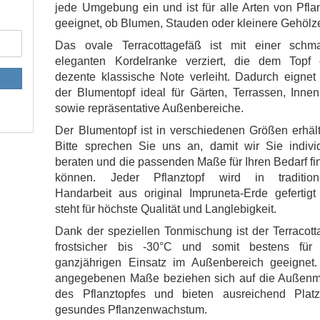
jede Umgebung ein und ist für alle Arten von Pfl
geeignet, ob Blumen, Stauden oder kleinere Gehölz
Das ovale Terracottagefäß ist mit einer schma
eleganten Kordelranke verziert, die dem Topf 
dezente klassische Note verleiht. Dadurch eignet
der Blumentopf ideal für Gärten, Terrassen, Inne
sowie repräsentative Außenbereiche.
Der Blumentopf ist in verschiedenen Größen erhält
Bitte sprechen Sie uns an, damit wir Sie individ
beraten und die passenden Maße für Ihren Bedarf f
können. Jeder Pflanztopf wird in traditione
Handarbeit aus original Impruneta-Erde gefertigt
steht für höchste Qualität und Langlebigkeit.
Dank der speziellen Tonmischung ist der Terracott
frostsicher bis -30°C und somit bestens für
ganzjährigen Einsatz im Außenbereich geeignet.
angegebenen Maße beziehen sich auf die Außen
des Pflanztopfes und bieten ausreichend Platz
gesundes Pflanzenwachstum.