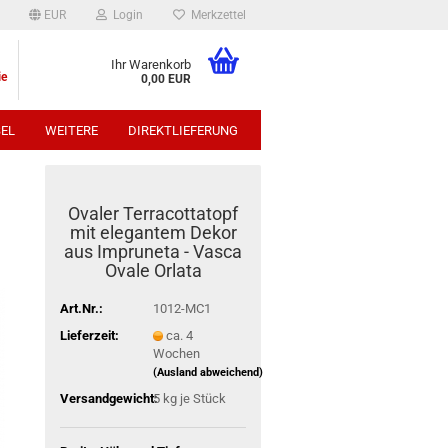
EUR
Login
Merkzettel
Ihr Warenkorb
ie
0,00 EUR
EL
WEITERE
DIREKTLIEFERUNG
p:
Ovaler Terracottatopf
mit elegantem Dekor
aus Impruneta - Vasca
Ovale Orlata
Art.Nr.:
1012-MC1
Lieferzeit:
ca. 4
Wochen
(Ausland abweichend)
Versandgewicht:
5
kg je Stück