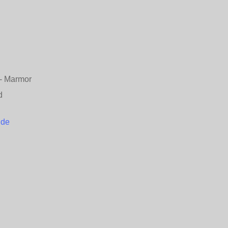
n - Marmor
d
.de