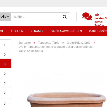
Suche...
Wir
Alle
beraten S
gerne!
Telefon:
+49
SSE
FIGUREN
KERAMIK
GARTENACCESSOIRES
GARTENMÖB
(0)521
9886494
Whatsap
»
»
»
Startseite
Terracotta Töpfe
Große Pflanztöpfe
0172 /
Ovaler Terracottatopf mit elegantem Dekor aus Impruneta -
5330431
Vasca Ovale Orlata