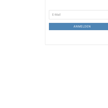
WEITER
E-
ZUR
Mail
NEWSLETTER-
ANMELDUNG
ANMELDEN