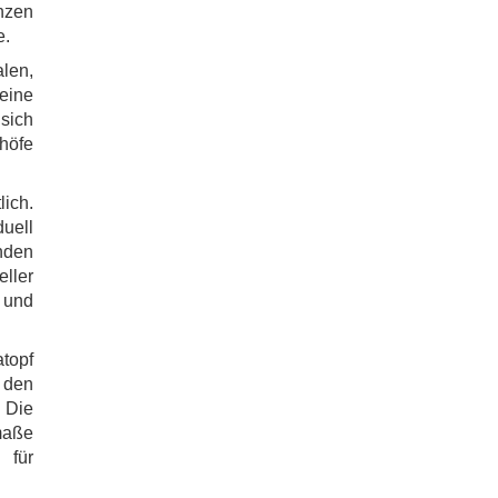
anzen
e.
len,
eine
 sich
nhöfe
lich.
uell
inden
ller
 und
atopf
 den
 Die
maße
 für