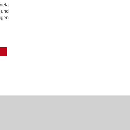
neta
 und
igen