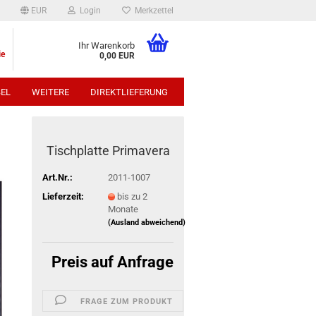
EUR
Login
Merkzettel
Ihr Warenkorb
ie
0,00 EUR
EL
WEITERE
DIREKTLIEFERUNG
p:
Tischplatte Primavera
Art.Nr.:
2011-1007
Lieferzeit:
bis zu 2
Monate
(Ausland abweichend)
Preis auf Anfrage
FRAGE ZUM PRODUKT