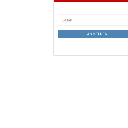
WEITER
E-
ZUR
Mail
NEWSLETTER-
ANMELDUNG
ANMELDEN