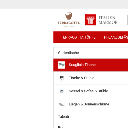
TERRACOTTA TÖPFE
PFLANZGEFÄ
Gartentische
Scagliola Tische
Tische & Stühle
Sessel & Sofas & Stühle
Liegen & Sonnenschirme
Talenti
Roda