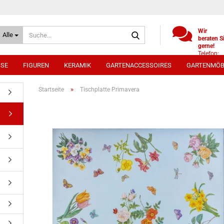
Suche...
Wir
Alle
beraten S
gerne!
Telefon:
+49
SSE
FIGUREN
KERAMIK
GARTENACCESSOIRES
GARTENMÖB
(0)521
9886494
Whatsap
»
Startseite
Tischplatte Primavera
0172 /
5330431