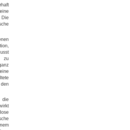
haft
eine
 Die
ische
enen
ion,
usst
d zu
eganz
eine
ltete
 den
 die
irkt
tlose
sche
inem