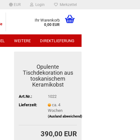
EUR
Login
Merkzettel
Ihr Warenkorb
ie
0,00 EUR
EL
WEITERE
DIREKTLIEFERUNG
p:
Opulente
Tischdekoration aus
toskanischem
Keramikobst
Art.Nr.:
1022
Lieferzeit:
ca. 4
Wochen
(Ausland abweichend)
390,00 EUR