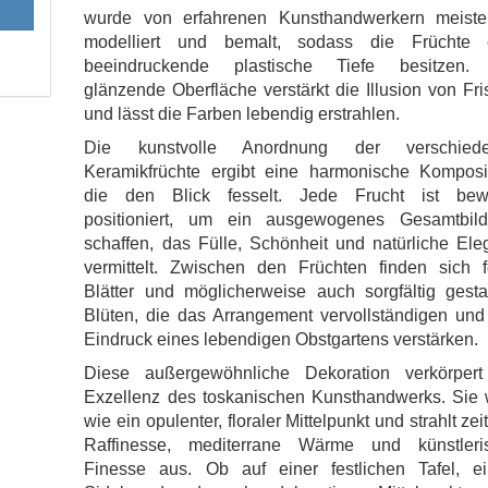
wurde von erfahrenen Kunsthandwerkern meister
modelliert und bemalt, sodass die Früchte 
beeindruckende plastische Tiefe besitzen.
glänzende Oberfläche verstärkt die Illusion von Fr
und lässt die Farben lebendig erstrahlen.
Die kunstvolle Anordnung der verschied
Keramikfrüchte ergibt eine harmonische Komposit
die den Blick fesselt. Jede Frucht ist bew
positioniert, um ein ausgewogenes Gesamtbil
schaffen, das Fülle, Schönheit und natürliche El
vermittelt. Zwischen den Früchten finden sich f
Blätter und möglicherweise auch sorgfältig gesta
Blüten, die das Arrangement vervollständigen und
Eindruck eines lebendigen Obstgartens verstärken.
Diese außergewöhnliche Dekoration verkörpert
Exzellenz des toskanischen Kunsthandwerks. Sie w
wie ein opulenter, floraler Mittelpunkt und strahlt zei
Raffinesse, mediterrane Wärme und künstleri
Finesse aus. Ob auf einer festlichen Tafel, e