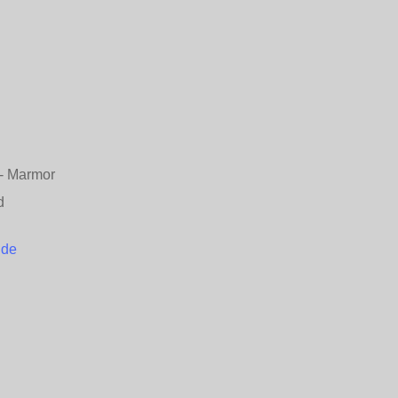
n - Marmor
d
.de