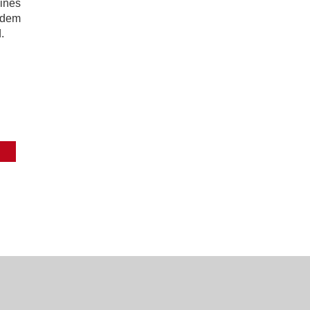
ines
t dem
.