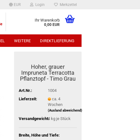
EUR
Login
Merkzettel
Ihr Warenkorb
ie
0,00 EUR
EL
WEITERE
DIREKTLIEFERUNG
p:
Hoher, grauer
Impruneta Terracotta
Pflanztopf - Timo Grau
Art.Nr.:
1004
Lieferzeit:
ca. 4
Wochen
(Ausland abweichend)
Versandgewicht:
4
kg je Stück
Breite, Höhe und Tiefe: