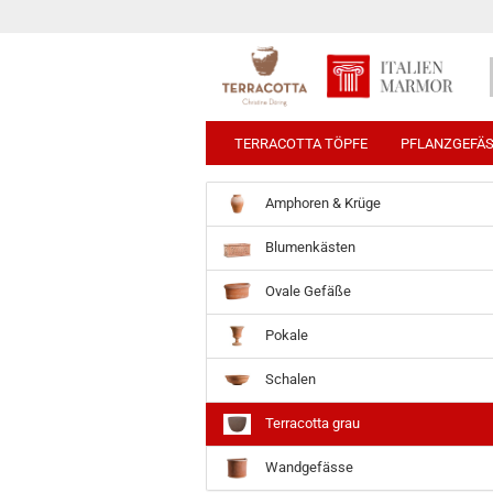
TERRACOTTA TÖPFE
PFLANZGEFÄ
Amphoren & Krüge
Blumenkästen
Ovale Gefäße
Pokale
Schalen
Terracotta grau
Wandgefässe