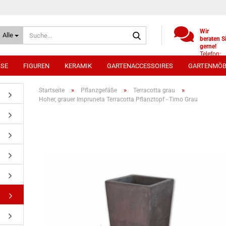
Suche...
Wir
Alle
beraten S
gerne!
Telefon:
+49
SSE
FIGUREN
KERAMIK
GARTENACCESSOIRES
GARTENMÖB
(0)521
9886494
Whatsap
»
»
»
Startseite
Pflanzgefäße
Terracotta grau
0172 /
Hoher, grauer Impruneta Terracotta Pflanztopf - Timo Grau
5330431