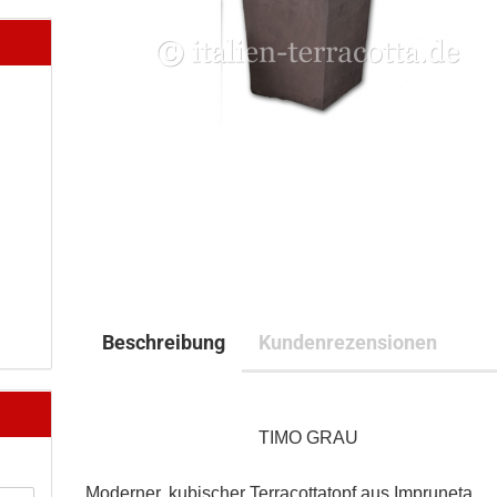
Beschreibung
Kundenrezensionen
TIMO GRAU
Moderner, kubischer Terracottatopf aus Impruneta,