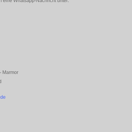
h eine Whatsapp-Nachricht unter:
n - Marmor
d
.de