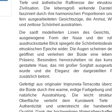
Tiefe und ästhetische Raffinesse der etruskis
Zivilisation. Die lebensgroß wirkende Darstel
fasziniert durch ihre harmonischen Proportionen un
fein ausgearbeiteten Gesichtszüge, die Anmut, W
und zeitlose Schönheit ausstrahlen.
Die sanft modellierten Linien des Gesichts,
ausgewogene Form der Nase und der ruh
ausdrucksstarke Blick spiegeln die Schönheitsideal
etruskischen Epoche wider. Die Augen scheinen de
geöffnet und verleihen der Büste eine leben
Präsenz. Besonders hervorzuheben ist das kunst
gestaltete Haar, das mit großer Sorgfalt ausgearb
wurde und die Eleganz der dargestellten F
zusätzlich betont.
Gefertigt aus originaler Impruneta-Terracotta über
die Büste durch ihre warme, erdige Farbgebung und
natürliche Ausstrahlung. Die leicht strukturi
Oberfläche verleiht dem Kunstwerk Tiefe
Authentizität und unterstreicht die handwerkl
Qualität. Dank der hochwertigen Materialbeschaffe