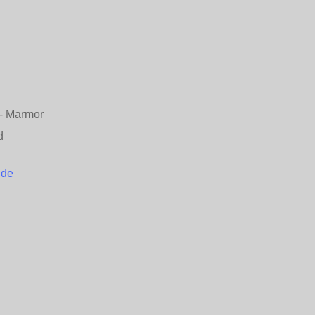
n - Marmor
d
.de