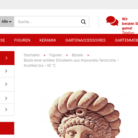
Suche...
Wir
Alle
beraten S
gerne!
Telefon:
+49
SSE
FIGUREN
KERAMIK
GARTENACCESSOIRES
GARTENMÖB
(0)521
9886494
Whatsap
»
»
»
Startseite
Figuren
Büsten
0172 /
Büste einer antiken Etruskerin aus Impruneta-Terracotta –
5330431
frostfest bis –30 °C