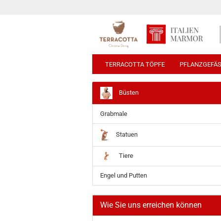
TERRACOTTA TÖPFE
PFLANZGEFÄ
Büsten
Grabmale
Statuen
Tiere
Engel und Putten
Wie Sie uns erreichen können