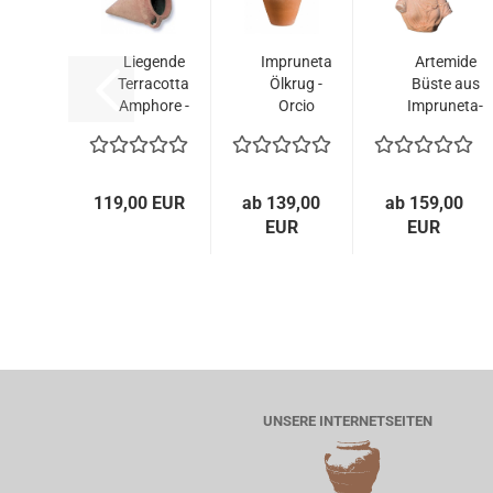
Liegende
Impruneta
Artemide
Terracotta
Ölkrug -
Büste aus
Amphore -
Orcio
Impruneta-
Anfora A
Liscio
Terrakotta...
Punta...
119,00 EUR
ab 139,00
ab 159,00
EUR
EUR
UNSERE INTERNETSEITEN