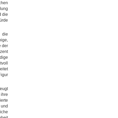
chen
lung
d die
ürde
 die
ige,
e der
zent
dige
voll
eitet
igur
zeugt
 ihre
erte
 und
iche
nheit