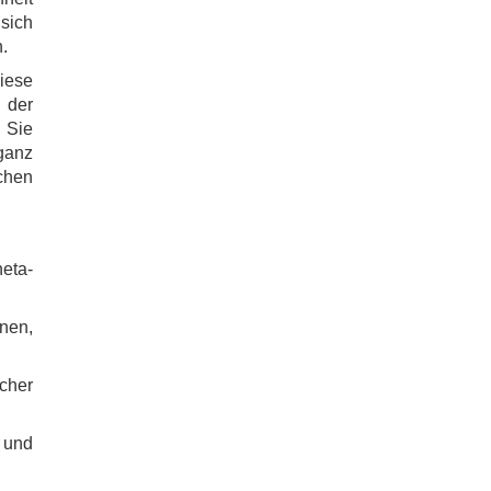
 sich
h.
diese
f der
 Sie
eganz
schen
eta-
inen,
cher
 und