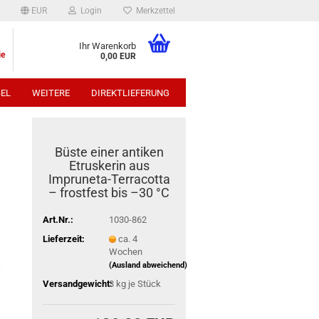
EUR
Login
Merkzettel
Ihr Warenkorb
ie
0,00 EUR
EL
WEITERE
DIREKTLIEFERUNG
p:
Büste einer antiken
Etruskerin aus
Impruneta-Terracotta
– frostfest bis –30 °C
Art.Nr.:
1030-862
Lieferzeit:
ca. 4
Wochen
(Ausland abweichend)
Versandgewicht:
3
kg je Stück