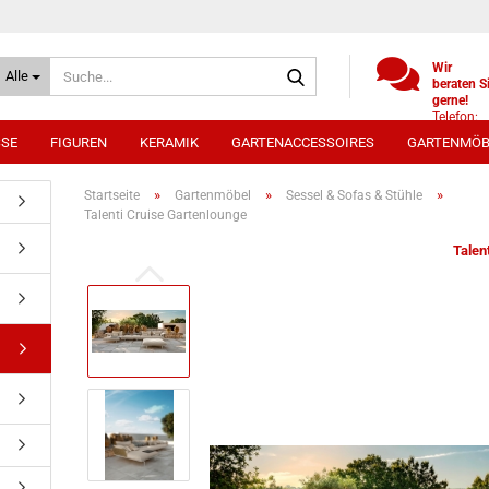
Suche...
Wir
Alle
beraten S
gerne!
Telefon:
+49
SSE
FIGUREN
KERAMIK
GARTENACCESSOIRES
GARTENMÖB
(0)521
9886494
Whatsap
»
»
»
Startseite
Gartenmöbel
Sessel & Sofas & Stühle
0172 /
Talenti Cruise Gartenlounge
5330431
Talen