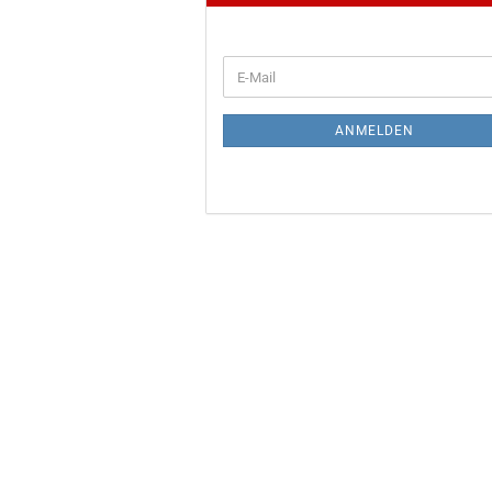
WEITER
E-
ZUR
Mail
NEWSLETTER-
ANMELDUNG
ANMELDEN