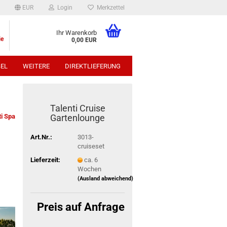
EUR
Login
Merkzettel
Ihr Warenkorb
ie
0,00 EUR
EL
WEITERE
DIREKTLIEFERUNG
p:
Talenti Cruise
ti Spa
Gartenlounge
Art.Nr.:
3013-
cruiseset
Lieferzeit:
ca. 6
Wochen
(Ausland abweichend)
Preis auf Anfrage