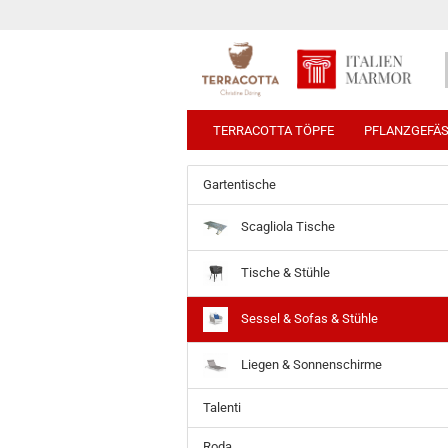
TERRACOTTA TÖPFE
PFLANZGEFÄ
Gartentische
Scagliola Tische
Tische & Stühle
Sessel & Sofas & Stühle
Liegen & Sonnenschirme
Talenti
Roda