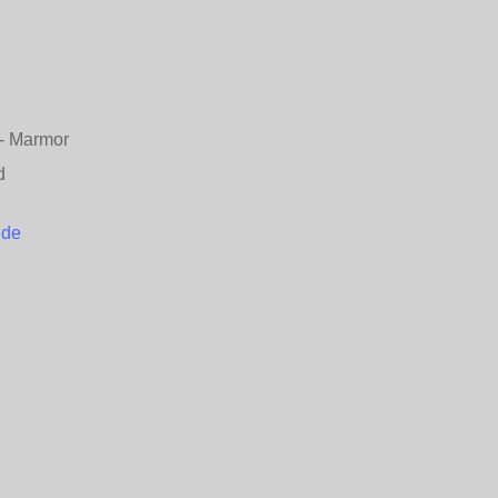
n - Marmor
d
.de