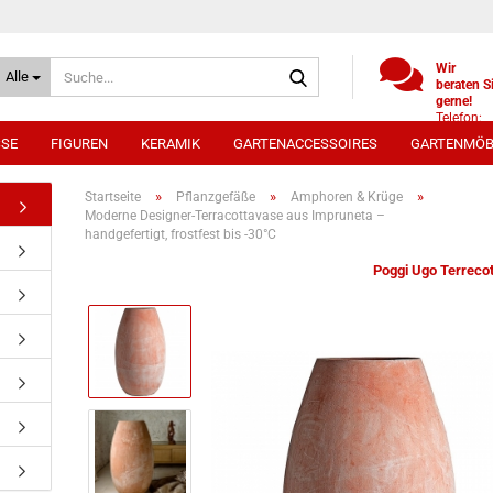
Suche...
Wir
Alle
beraten S
gerne!
Telefon:
+49
SSE
FIGUREN
KERAMIK
GARTENACCESSOIRES
GARTENMÖB
(0)521
9886494
Whatsap
»
»
»
Startseite
Pflanzgefäße
Amphoren & Krüge
0172 /
Moderne Designer-Terracottavase aus Impruneta –
5330431
handgefertigt, frostfest bis -30°C
Poggi Ugo Terrecot