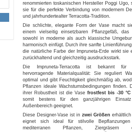
renommierten toskanischen Hersteller Poggi Ugo, 
sie für die perfekte Verbindung von modernem De
und jahrhundertealter Terracotta-Tradition.
Die schlichte, elegante Form der Vase macht si
einem vielseitig einsetzbaren Pflanzgefäß, das 
sowohl in moderne als auch klassische Umgebu
harmonisch einfügt. Durch ihre sanfte Linienführun
die natürliche Farbe der Impruneta-Erde wirkt sie 
zurückhaltend und gleichzeitig ausdrucksstark.
Die Impruneta-Terracotta ist bekannt für 
hervorragende Materialqualität: Sie reguliert Wa
optimal und gibt Feuchtigkeit gleichmäßig ab, wo
Pflanzen ideale Wachstumsbedingungen finden. 
ihrer Robustheit ist die Vase
frostfest bis -30 °C
somit bestens für den ganzjährigen Einsat
Außenbereich geeignet.
Diese Designer-Vase ist in
zwei Größen
erhältlic
eignet sich ideal für stilvolle Bepflanzungen
mediterranen Pflanzen, Ziergräsern o