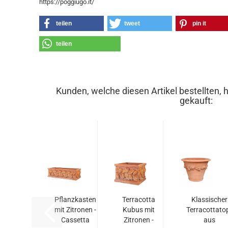
https://poggiugo.it/
teilen
tweet
pin it
teilen
Kunden, welche diesen Artikel bestellten, 
gekauft:
Pflanzkasten
Terracotta
Klassischer
mit Zitronen -
Kubus mit
Terracottato
Cassetta
Zitronen -
aus