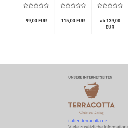
Con...
Quadrato...
Impruneta..
99,00 EUR
115,00 EUR
ab 139,00
EUR
UNSERE INTERNETSEITEN
italien-terracotta.de
Viele zusätzliche Information