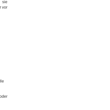
d sie
r vor
lle
oder