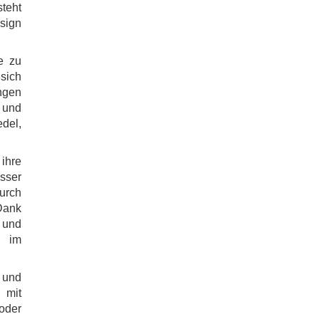
steht
sign
e zu
sich
ngen
g und
edel,
ihre
sser
durch
Dank
und
z im
h und
 mit
der