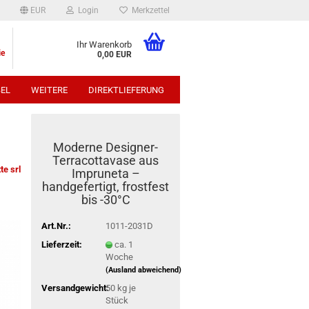
EUR
Login
Merkzettel
Ihr Warenkorb
ie
0,00 EUR
EL
WEITERE
DIREKTLIEFERUNG
p:
Moderne Designer-
Terracottavase aus
te srl
Impruneta –
handgefertigt, frostfest
bis -30°C
Art.Nr.:
1011-2031D
Lieferzeit:
ca. 1
Woche
(Ausland abweichend)
Versandgewicht:
50
kg je
Stück