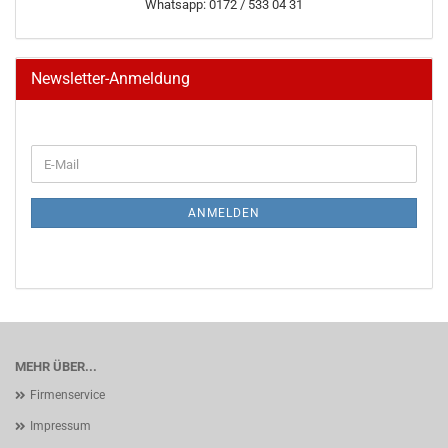
Whatsapp: 0172 / 533 04 31
Newsletter-Anmeldung
WEITER
E-
ZUR
Mail
NEWSLETTER-
ANMELDUNG
ANMELDEN
MEHR ÜBER...
Firmenservice
Impressum