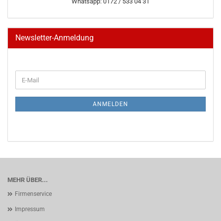
Whatsapp: 0172 / 533 04 31
Newsletter-Anmeldung
WEITER
E-
ZUR
Mail
NEWSLETTER-
ANMELDUNG
ANMELDEN
MEHR ÜBER...
Firmenservice
Impressum