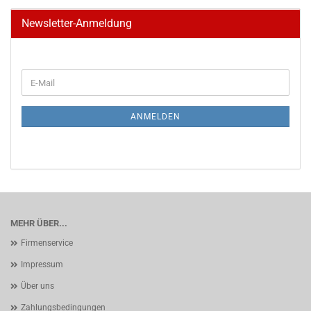
Newsletter-Anmeldung
WEITER
E-
ZUR
Mail
NEWSLETTER-
ANMELDUNG
ANMELDEN
MEHR ÜBER...
Firmenservice
Impressum
Über uns
Zahlungsbedingungen