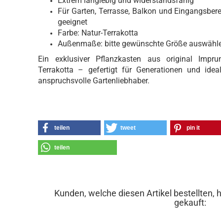
Extrem langlebig und widerstandsfähig
Für Garten, Terrasse, Balkon und Eingangsber
geeignet
Farbe: Natur-Terrakotta
Außenmaße: bitte gewünschte Größe auswähl
Ein exklusiver Pflanzkasten aus original Imprun
Terrakotta – gefertigt für Generationen und idea
anspruchsvolle Gartenliebhaber.
teilen
tweet
pin it
teilen
Kunden, welche diesen Artikel bestellten, 
gekauft: