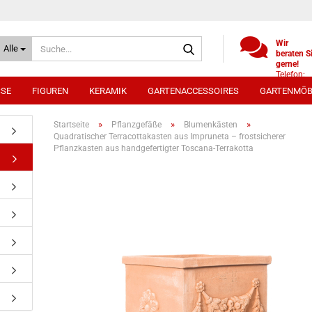
Suche...
Wir
Alle
beraten S
gerne!
Telefon:
+49
SSE
FIGUREN
KERAMIK
GARTENACCESSOIRES
GARTENMÖB
(0)521
9886494
Whatsap
»
»
»
Startseite
Pflanzgefäße
Blumenkästen
0172 /
Quadratischer Terracottakasten aus Impruneta – frostsicherer
5330431
Pflanzkasten aus handgefertigter Toscana-Terrakotta