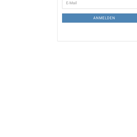
E-
ZUR
Mail
NEWSLETTER-
ANMELDUNG
ANMELDEN