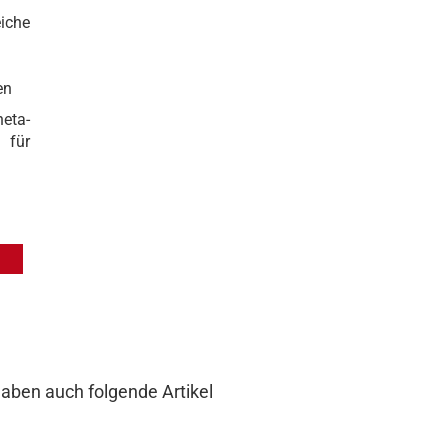
eiche
en
eta-
l für
haben auch folgende Artikel