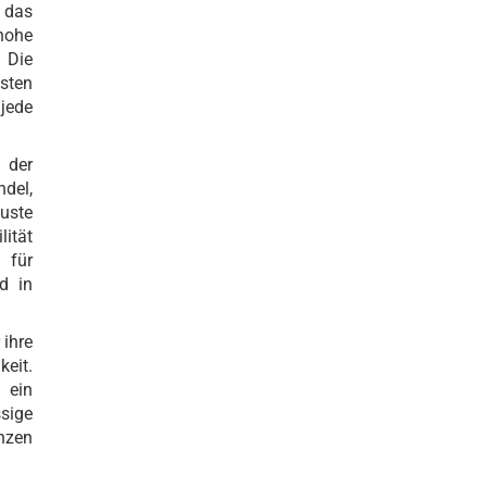
 das
hohe
. Die
sten
jede
 der
ndel,
uste
ität
 für
d in
 ihre
keit.
d ein
sige
nzen