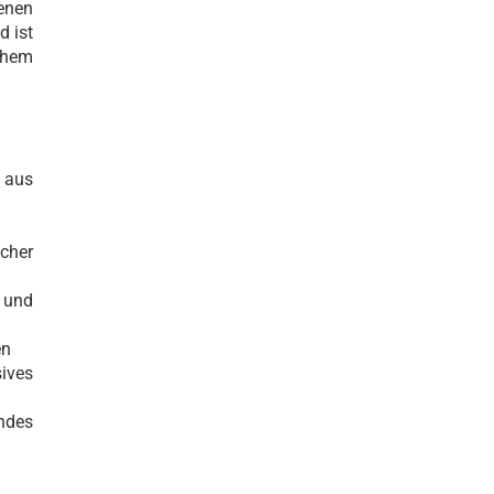
enen
d ist
chem
 aus
cher
 und
en
ives
ndes