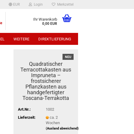
EUR
Login
Merkzettel
Ihr Warenkorb
ie
0,00 EUR
EL
WEITERE
DIREKTLIEFERUNG
p:
NEU
Quadratischer
Terracottakasten aus
Impruneta –
frostsicherer
Pflanzkasten aus
handgefertigter
Toscana-Terrakotta
Art.Nr.:
1002
Lieferzeit:
ca. 2
Wochen
(Ausland abweichend)