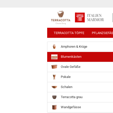
TERRACOTTA TÖPFE
PFLANZGEFÄ
Amphoren & Krüge
Blumenkästen
Ovale Gefäße
Pokale
Schalen
Terracotta grau
Wandgefässe