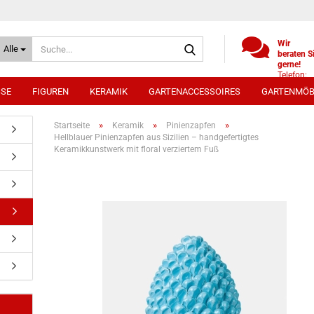
Suche...
Wir
Alle
beraten S
gerne!
Telefon:
+49
SSE
FIGUREN
KERAMIK
GARTENACCESSOIRES
GARTENMÖB
(0)521
9886494
Whatsap
»
»
»
Startseite
Keramik
Pinienzapfen
0172 /
Hellblauer Pinienzapfen aus Sizilien – handgefertigtes
5330431
Keramikkunstwerk mit floral verziertem Fuß