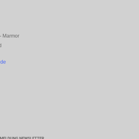
n - Marmor
d
.de
MELDUNG NEWSLETTER