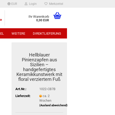
EUR
Login
Merkzettel
Ihr Warenkorb
ie
0,00 EUR
EL
WEITERE
DIREKTLIEFERUNG
p:
Hellblauer
Pinienzapfen aus
Sizilien –
handgefertigtes
Keramikkunstwerk mit
floral verziertem Fuß
Art.Nr.:
1022-CB7B
Lieferzeit:
ca. 2
Wochen
(Ausland abweichend)