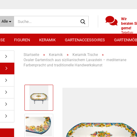
Suche...
Wir
Alle
beraten S
gerne!
Telefon:
+49
SSE
FIGUREN
KERAMIK
GARTENACCESSOIRES
GARTENMÖB
(0)521
9886494
Whatsap
»
»
»
Startseite
Keramik
Keramik Tische
0172 /
Ovaler Gartentisch aus sizilianischem Lavastein – mediterrane
5330431
Farbenpracht und traditionelle Handwerkskunst