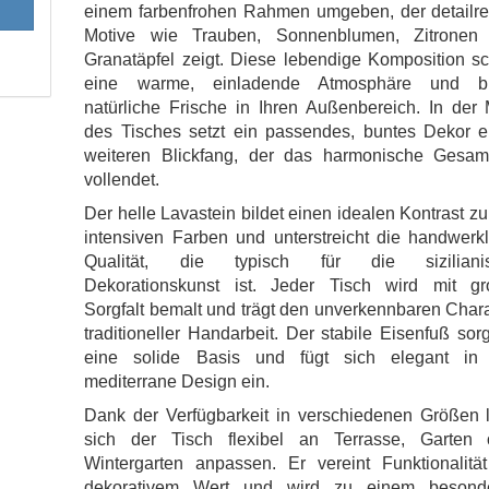
einem farbenfrohen Rahmen umgeben, der detailre
Motive wie Trauben, Sonnenblumen, Zitronen
Granatäpfel zeigt. Diese lebendige Komposition sc
eine warme, einladende Atmosphäre und br
natürliche Frische in Ihren Außenbereich. In der 
des Tisches setzt ein passendes, buntes Dekor e
weiteren Blickfang, der das harmonische Gesamt
vollendet.
Der helle Lavastein bildet einen idealen Kontrast z
intensiven Farben und unterstreicht die handwerk
Qualität, die typisch für die siziliani
Dekorationskunst ist. Jeder Tisch wird mit gr
Sorgfalt bemalt und trägt den unverkennbaren Char
traditioneller Handarbeit. Der stabile Eisenfuß sorg
eine solide Basis und fügt sich elegant in
mediterrane Design ein.
Dank der Verfügbarkeit in verschiedenen Größen l
sich der Tisch flexibel an Terrasse, Garten 
Wintergarten anpassen. Er vereint Funktionalität
dekorativem Wert und wird zu einem besond