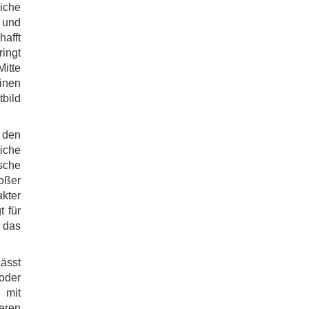
iche
 und
hafft
ingt
Mitte
inen
bild
u den
liche
sche
oßer
akter
t für
 das
ässt
oder
 mit
eren