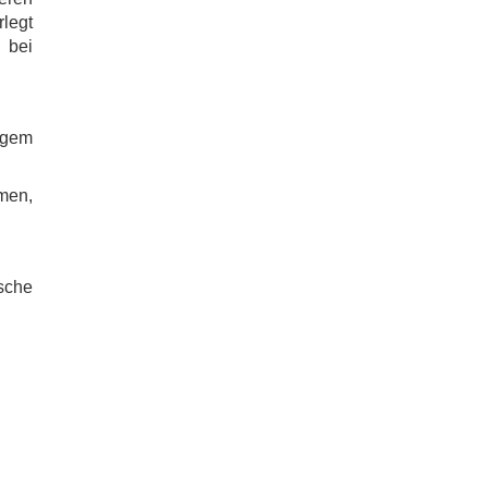
legt
n bei
gem
men,
sche