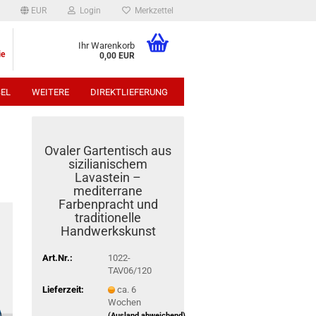
EUR
Login
Merkzettel
Ihr Warenkorb
ie
0,00 EUR
EL
WEITERE
DIREKTLIEFERUNG
p:
Ovaler Gartentisch aus
sizilianischem
Lavastein –
mediterrane
Farbenpracht und
traditionelle
Handwerkskunst
Art.Nr.:
1022-
TAV06/120
Lieferzeit:
ca. 6
Wochen
(Ausland abweichend)