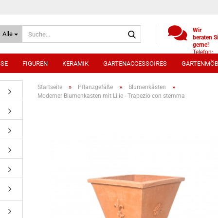
Suche...
Wir
Alle
beraten S
gerne!
Telefon:
+49
SSE
FIGUREN
KERAMIK
GARTENACCESSOIRES
GARTENMÖB
(0)521
9886494
Whatsap
»
»
»
Startseite
Pflanzgefäße
Blumenkästen
0172 /
Moderner Blumenkasten mit Lilie - Trapezio con stemma
5330431