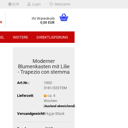
EUR
Login
Merkzettel
Ihr Warenkorb
ie
0,00 EUR
EL
WEITERE
DIREKTLIEFERUNG
p:
Moderner
Blumenkasten mit Lilie
- Trapezio con stemma
Art.Nr.:
1002-
3181/32STEM
Lieferzeit:
ca. 4
Wochen
(Ausland abweichend)
Versandgewicht:
9
kg je Stück