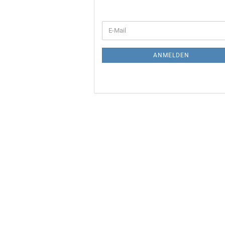
WEITER
E-
ZUR
Mail
NEWSLETTER-
ANMELDUNG
ANMELDEN