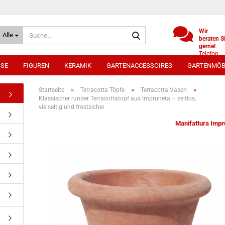
Suche...
Wir
Alle
beraten S
gerne!
Telefon:
+49
SSE
FIGUREN
KERAMIK
GARTENACCESSOIRES
GARTENMÖB
(0)521
9886494
Whatsap
»
»
»
Startseite
Terracotta Töpfe
Terracotta Vasen
0172 /
Klassischer runder Terracottatopf aus Impruneta – zeitlos,
5330431
vielseitig und frostsicher
Manifattura Impr