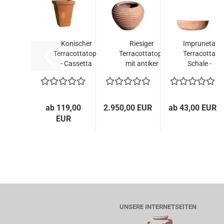
Konischer
Riesiger
Impruneta
Terracottatopf
Terracottatopf
Terracotta
- Cassetta
mit antiker
Schale -
Conica...
Kannelierung...
Ciotola
989
ab 119,00
2.950,00 EUR
ab 43,00 EUR
EUR
UNSERE INTERNETSEITEN