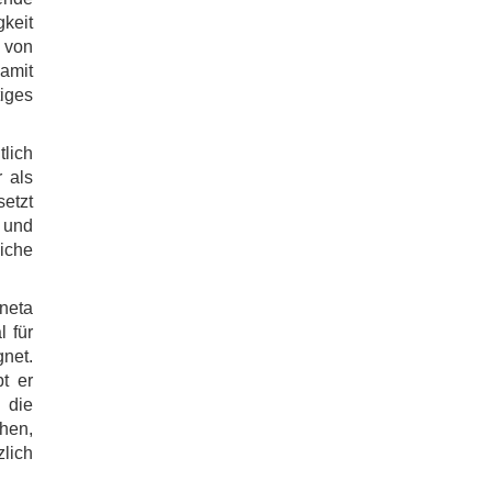
keit
 von
damit
iges
tlich
r als
etzt
 und
iche
neta
l für
net.
t er
 die
chen,
lich