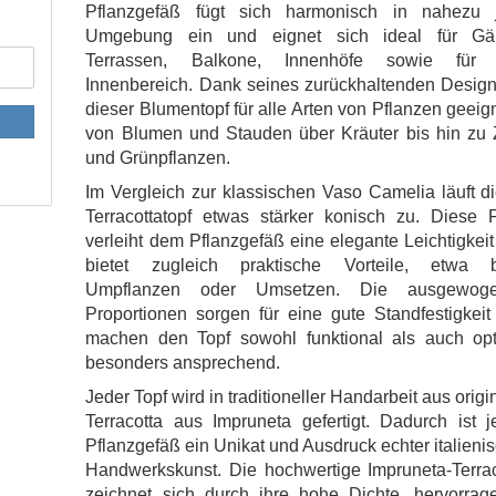
Pflanzgefäß fügt sich harmonisch in nahezu 
Umgebung ein und eignet sich ideal für Gär
Terrassen, Balkone, Innenhöfe sowie für
Innenbereich. Dank seines zurückhaltenden Design
dieser Blumentopf für alle Arten von Pflanzen geeig
von Blumen und Stauden über Kräuter bis hin zu Z
und Grünpflanzen.
Im Vergleich zur klassischen Vaso Camelia läuft d
Terracottatopf etwas stärker konisch zu. Diese 
verleiht dem Pflanzgefäß eine elegante Leichtigkei
bietet zugleich praktische Vorteile, etwa 
Umpflanzen oder Umsetzen. Die ausgewog
Proportionen sorgen für eine gute Standfestigkei
machen den Topf sowohl funktional als auch opt
besonders ansprechend.
Jeder Topf wird in traditioneller Handarbeit aus origi
Terracotta aus Impruneta gefertigt. Dadurch ist 
Pflanzgefäß ein Unikat und Ausdruck echter italieni
Handwerkskunst. Die hochwertige Impruneta-Terrac
zeichnet sich durch ihre hohe Dichte, hervorrag