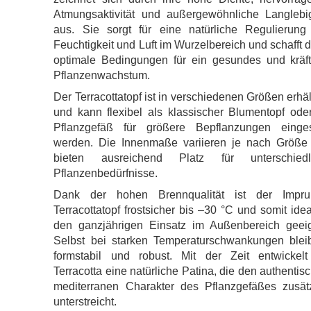
Atmungsaktivität und außergewöhnliche Langlebig
aus. Sie sorgt für eine natürliche Regulierung
Feuchtigkeit und Luft im Wurzelbereich und schafft 
optimale Bedingungen für ein gesundes und kräft
Pflanzenwachstum.
Der Terracottatopf ist in verschiedenen Größen erhäl
und kann flexibel als klassischer Blumentopf ode
Pflanzgefäß für größere Bepflanzungen einges
werden. Die Innenmaße variieren je nach Größe
bieten ausreichend Platz für unterschiedl
Pflanzenbedürfnisse.
Dank der hohen Brennqualität ist der Impru
Terracottatopf frostsicher bis –30 °C und somit idea
den ganzjährigen Einsatz im Außenbereich geeig
Selbst bei starken Temperaturschwankungen bleib
formstabil und robust. Mit der Zeit entwickelt
Terracotta eine natürliche Patina, die den authentis
mediterranen Charakter des Pflanzgefäßes zusätz
unterstreicht.