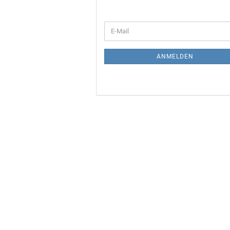
WEITER
E-
ZUR
Mail
NEWSLETTER-
ANMELDUNG
ANMELDEN