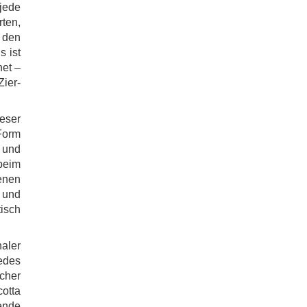
jede
ten,
 den
s ist
net –
ier-
ieser
Form
t und
beim
enen
t und
isch
naler
jedes
scher
otta
ende