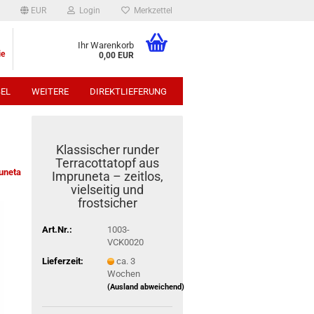
EUR
Login
Merkzettel
Ihr Warenkorb
ie
0,00 EUR
EL
WEITERE
DIREKTLIEFERUNG
p:
Klassischer runder
Terracottatopf aus
uneta
Impruneta – zeitlos,
vielseitig und
frostsicher
Art.Nr.:
1003-
VCK0020
Lieferzeit:
ca. 3
Wochen
(Ausland abweichend)