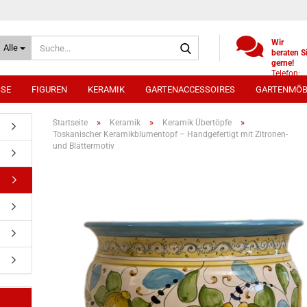
Suche...
Wir
Alle
beraten S
gerne!
Telefon:
+49
SSE
FIGUREN
KERAMIK
GARTENACCESSOIRES
GARTENMÖB
(0)521
9886494
Whatsap
»
»
»
Startseite
Keramik
Keramik Übertöpfe
0172 /
Toskanischer Keramikblumentopf – Handgefertigt mit Zitronen-
5330431
und Blättermotiv