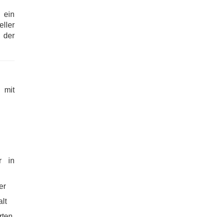
 ein
ller
 der
 mit
r in
er
alt
ten,