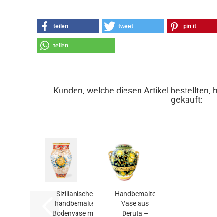
teilen
tweet
pin it
teilen
Kunden, welche diesen Artikel bestellten, 
gekauft:
Sizilianische
Handbemalte
handbemalte
Vase aus
Bodenvase mit
Deruta –