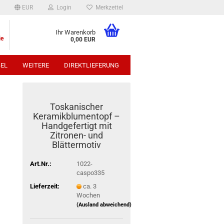
EUR
Login
Merkzettel
Ihr Warenkorb
ie
0,00 EUR
EL
WEITERE
DIREKTLIEFERUNG
p:
Toskanischer
Keramikblumentopf –
Handgefertigt mit
Zitronen- und
Blättermotiv
Art.Nr.:
1022-
caspo335
Lieferzeit:
ca. 3
Wochen
(Ausland abweichend)