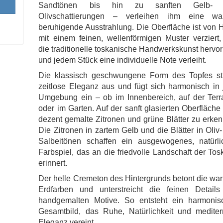
Sandtönen bis hin zu sanften Gelb- 
Olivschattierungen – verleihen ihm eine wa
beruhigende Ausstrahlung. Die Oberfläche ist von
mit einem feinen, wellenförmigen Muster verziert
die traditionelle toskanische Handwerkskunst hervo
und jedem Stück eine individuelle Note verleiht.
Die klassisch geschwungene Form des Topfes str
zeitlose Eleganz aus und fügt sich harmonisch in
Umgebung ein – ob im Innenbereich, auf der Terr
oder im Garten. Auf der sanft glasierten Oberfläche
dezent gemalte Zitronen und grüne Blätter zu erke
Die Zitronen in zartem Gelb und die Blätter in Oliv
Salbeitönen schaffen ein ausgewogenes, natürli
Farbspiel, das an die friedvolle Landschaft der To
erinnert.
Der helle Cremeton des Hintergrunds betont die w
Erdfarben und unterstreicht die feinen Details
handgemalten Motive. So entsteht ein harmonis
Gesamtbild, das Ruhe, Natürlichkeit und mediter
Eleganz vereint.