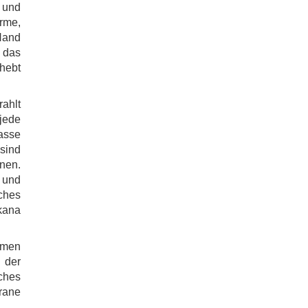
und
rme,
 Hand
, das
rhebt
ahlt
 jede
asse
 sind
nnen.
- und
ches
skana
armen
 der
ches
rane