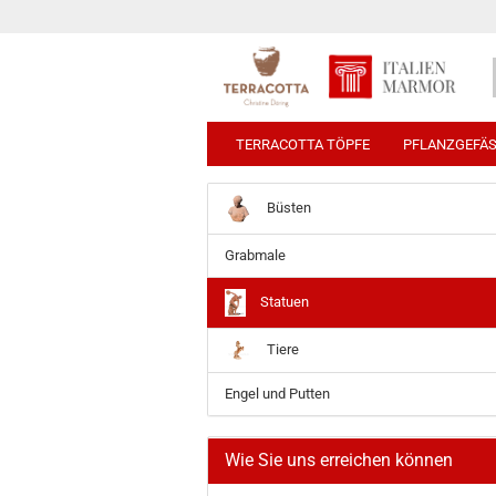
TERRACOTTA TÖPFE
PFLANZGEFÄ
Büsten
Grabmale
Statuen
Tiere
Engel und Putten
Wie Sie uns erreichen können