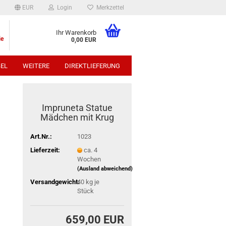
EUR
Login
Merkzettel
Ihr Warenkorb
ie
0,00 EUR
EL
WEITERE
DIREKTLIEFERUNG
p:
Impruneta Statue
Mädchen mit Krug
Art.Nr.:
1023
Lieferzeit:
ca. 4
Wochen
(Ausland abweichend)
Versandgewicht:
40
kg je
Stück
659,00 EUR