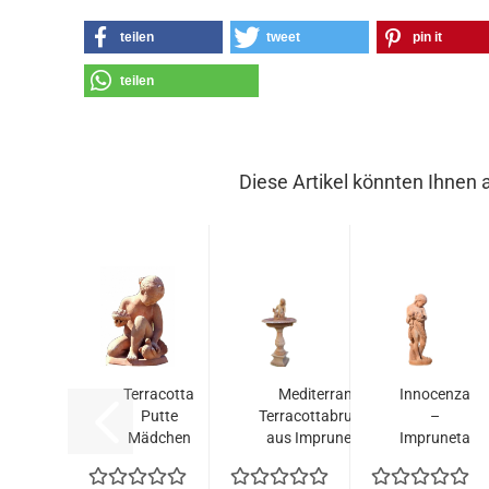
teilen
tweet
pin it
teilen
Diese Artikel könnten Ihnen 
Terracotta
Mediterraner
Innocenza
Putte
Terracottabrunnen
–
Mädchen
aus Impruneta...
Impruneta
mit Taube
Terracotta
aus
Statue