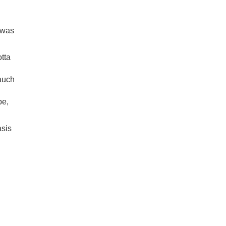
.
, was
otta
auch
be,
asis