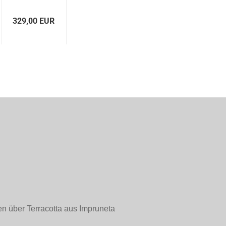
329,00 EUR
en über Terracotta aus Impruneta