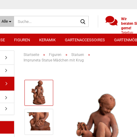
Suche...
Wir
Alle
beraten S
gerne!
Telefon:
+49
SSE
FIGUREN
KERAMIK
GARTENACCESSOIRES
GARTENMÖB
(0)521
9886494
Whatsap
»
»
»
Startseite
Figuren
Statuen
0172 /
Impruneta Statue Mädchen mit Krug
5330431