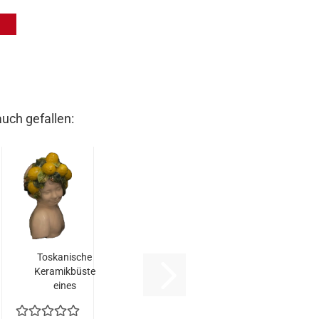
auch gefallen:
Toskanische
Keramikbüste
eines
Mädchens
mit...