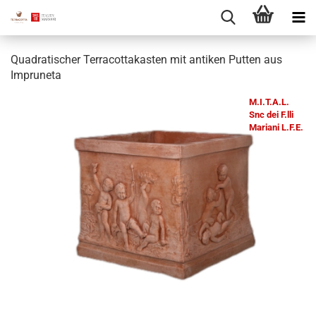
Quadratischer Terracottakasten mit antiken Putten aus
Impruneta
M.I.T.A.L.
Snc dei F.lli
Mariani L.F.E.