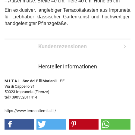
– Außenmaße: Breite 40 cm, Tiefe 40 cm, Höhe 36 cm
Ein exklusiver, langlebiger Terracottakasten aus Impruneta
für Liebhaber klassischer Gartenkunst und hochwertiger,
handgefertigter Pflanzgefäße.
Kundenrezensionen
Hersteller Informationen
M.I.T.A.L. Snc dei F.lli Mariani L.F.E.
Via di Cappello 31
50023 Impruneta (Firenze)
tel:+390552011414
https://www.terrecottemital.it/