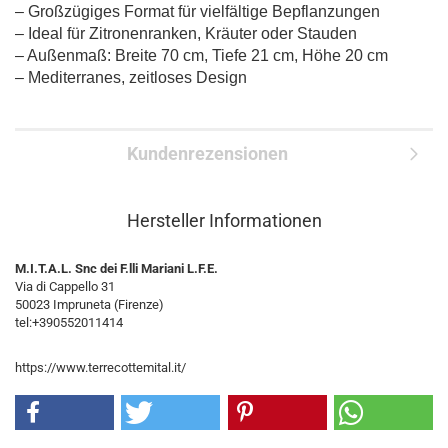
– Großzügiges Format für vielfältige Bepflanzungen
– Ideal für Zitronenranken, Kräuter oder Stauden
– Außenmaß: Breite 70 cm, Tiefe 21 cm, Höhe 20 cm
– Mediterranes, zeitloses Design
Kundenrezensionen
Hersteller Informationen
M.I.T.A.L. Snc dei F.lli Mariani L.F.E.
Via di Cappello 31
50023 Impruneta (Firenze)
tel:+390552011414
https://www.terrecottemital.it/