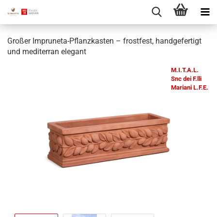
Großer Impruneta-Pflanzkasten – frostfest, handgefertigt
und mediterran elegant
M.I.T.A.L.
Snc dei F.lli
Mariani L.F.E.