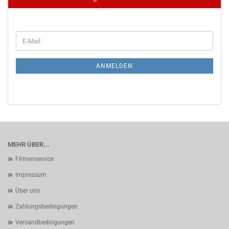
WEITER
E-
ZUR
Mail
NEWSLETTER-
ANMELDUNG
ANMELDEN
MEHR ÜBER...
Firmenservice
Impressum
Über uns
Zahlungsbedingungen
Versandbedingungen