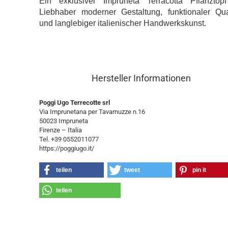
Ein exklusiver Impruneta Terracotta Pflanztopf
Liebhaber moderner Gestaltung, funktionaler Qual
und langlebiger italienischer Handwerkskunst.
Hersteller Informationen
Poggi Ugo Terrecotte srl
Via Imprunetana per Tavarnuzze n.16
50023 Impruneta
Firenze – Italia
Tel. +39 0552011077
https://poggiugo.it/
teilen
tweet
pin it
teilen