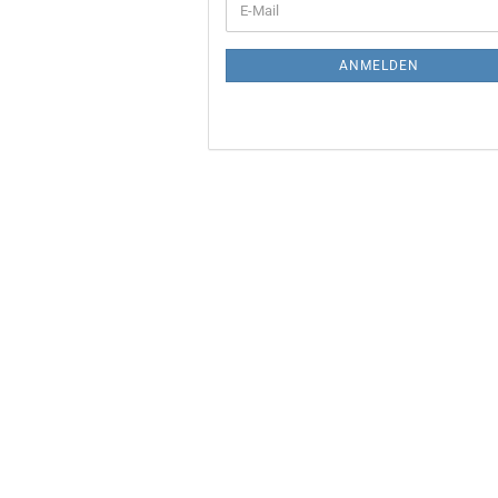
E-
ZUR
Mail
NEWSLETTER-
ANMELDUNG
ANMELDEN