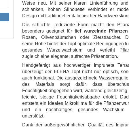
Weise neu. Mit seiner klaren Linienführung und
schlanken, hohen Silhouette verbindet er mode
Design mit traditioneller italienischer Handwerkskun
Die schlichte, reduzierte Form macht den Pflanz
besonders geeignet für
tief wurzelnde Pflanzen
Rosen, Olivenbäumchen oder Ziersträucher. D
seine Höhe bietet der Topf optimale Bedingungen fü
gesundes Wurzelwachstum und verleiht Pfla
zugleich eine elegante, aufrechte Präsentation.
Handgefertigt aus hochwertiger Impruneta Terrac
überzeugt der ELENA Topf nicht nur optisch, son
auch funktional. Die ausgezeichnete Wasserreguli
des Materials sorgt dafür, dass überschüs
Feuchtigkeit abgegeben wird, während gleichzeitig
leichte, stetige Feuchtigkeitsabgabe erfolgt. Da
entsteht ein ideales Mikroklima für die Pflanzenwu
und ein nachhaltiges, gesundes Wachstum 
unterstützt.
Dank der außergewöhnlichen Qualität des Imprun