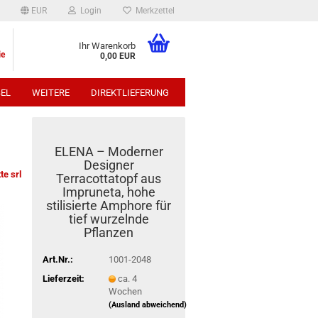
EUR
Login
Merkzettel
Ihr Warenkorb
ie
0,00 EUR
EL
WEITERE
DIREKTLIEFERUNG
p:
ELENA – Moderner
Designer
te srl
Terracottatopf aus
Impruneta, hohe
stilisierte Amphore für
tief wurzelnde
Pflanzen
Art.Nr.:
1001-2048
Lieferzeit:
ca. 4
Wochen
(Ausland abweichend)