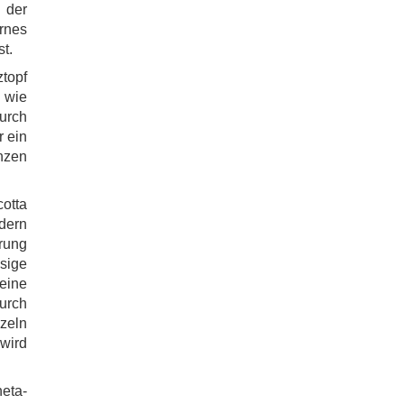
 der
rnes
st.
topf
wie
urch
r ein
nzen
otta
dern
erung
sige
 eine
durch
rzeln
wird
eta-