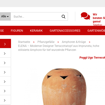
Suche...
Wir
Alle
beraten S
gerne!
Telefon:
+49
SSE
FIGUREN
KERAMIK
GARTENACCESSOIRES
GARTENMÖB
(0)521
9886494
Whatsap
»
»
»
Startseite
Pflanzgefäße
Amphoren & Krüge
0172 /
ELENA – Moderner Designer Terracottatopf aus Impruneta, hohe
5330431
stilisierte Amphore für tief wurzelnde Pflanzen
Poggi Ugo Terrecot