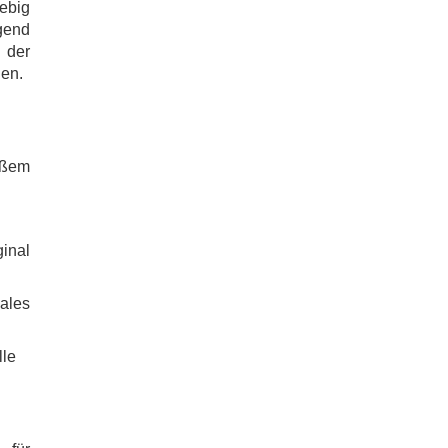
lebig
agend
 der
gen.
äßem
inal
ales
lle