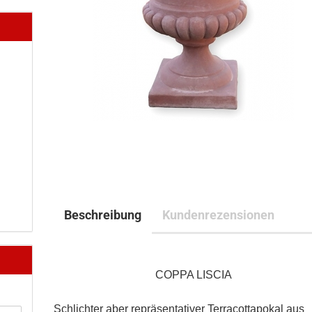
Beschreibung
Kundenrezensionen
COPPA LISCIA
Schlichter aber repräsentativer Terracottapokal aus