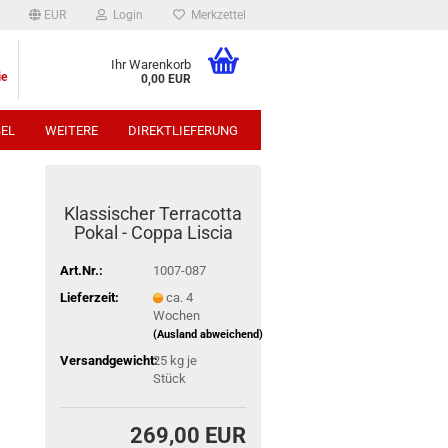
EUR
Login
Merkzettel
Ihr Warenkorb
ie
0,00 EUR
EL
WEITERE
DIREKTLIEFERUNG
p:
Klassischer Terracotta
Pokal - Coppa Liscia
Art.Nr.:
1007-087
Lieferzeit:
ca. 4
Wochen
(Ausland abweichend)
Versandgewicht:
25
kg je
Stück
269,00 EUR