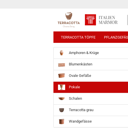
TERRACOTTA TÖPFE
PFLANZGEFÄ
Amphoren & Krüge
Blumenkästen
Ovale Gefäße
Pokale
Schalen
Terracotta grau
Wandgefässe