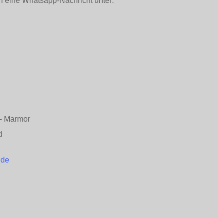
h eine Whatsapp-Nachricht unter:
n - Marmor
d
.de