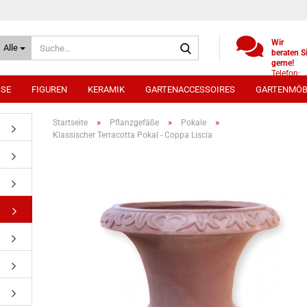
Suche...
Wir
Alle
beraten S
gerne!
Telefon:
+49
SSE
FIGUREN
KERAMIK
GARTENACCESSOIRES
GARTENMÖB
(0)521
9886494
Whatsap
»
»
»
Startseite
Pflanzgefäße
Pokale
0172 /
Klassischer Terracotta Pokal - Coppa Liscia
5330431