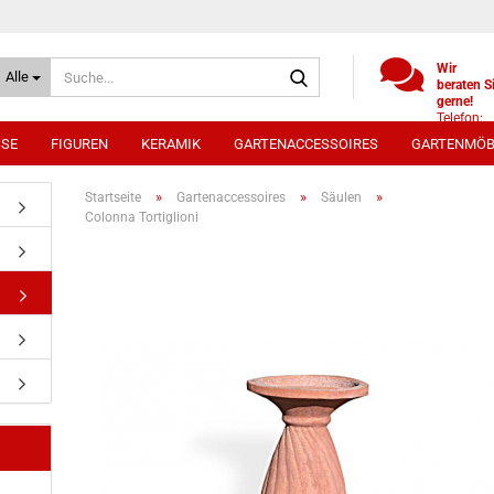
Suche...
Wir
Alle
beraten S
gerne!
Telefon:
+49
SSE
FIGUREN
KERAMIK
GARTENACCESSOIRES
GARTENMÖB
(0)521
9886494
Whatsap
»
»
»
Startseite
Gartenaccessoires
Säulen
0172 /
Colonna Tortiglioni
5330431