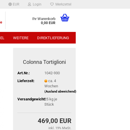
EUR
Login
Merkzettel
Ihr Warenkorb
ie
0,00 EUR
EL
WEITERE
DIREKTLIEFERUNG
p:
Colonna Tortiglioni
Art.Nr.:
1042-930
Lieferzeit:
ca. 4
Wochen
(Ausland abweichend)
Versandgewicht:
25
kg je
Stück
469,00 EUR
inkl. 19% MwSt.