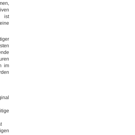
men,
iven
 ist
eine
tiger
sten
ende
turen
h im
rden
inal
tige
t
rigen