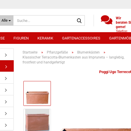
Suche...
Wir
Alle
beraten S
gerne!
Telefon:
+49
SSE
FIGUREN
KERAMIK
GARTENACCESSOIRES
GARTENMÖB
(0)521
9886494
Whatsap
»
»
»
Startseite
Pflanzgefäße
Blumenkästen
0172 /
Klassischer Terracotta-Blumenkasten aus Impruneta – langlebig,
5330431
frostfest und handgefertigt
Poggi Ugo Terrecot