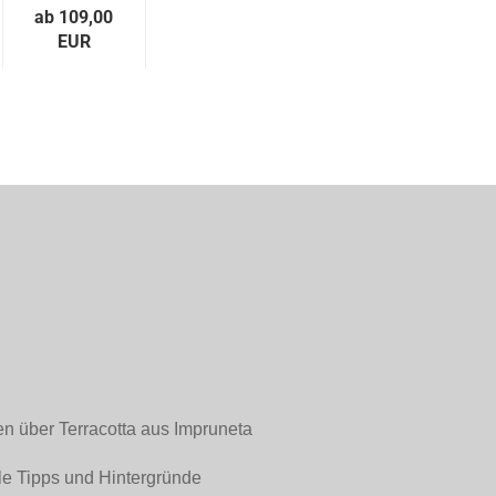
ab 109,00
EUR
en über Terracotta aus Impruneta
le Tipps und Hintergründe