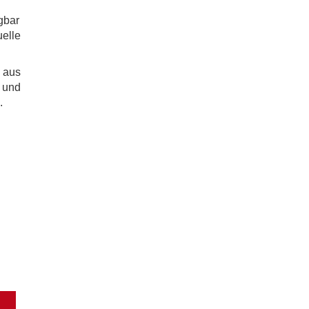
gbar
uelle
n aus
 und
.