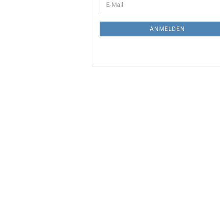
E-
ZUR
Mail
NEWSLETTER-
ANMELDUNG
ANMELDEN