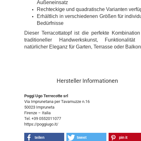
Außeneinsatz
Rechteckige und quadratische Varianten verfü
Erhältlich in verschiedenen Größen für individ
Bedürfnisse
Dieser Terracottatopf ist die perfekte Kombinatio
traditioneller Handwerkskunst, Funktionalität
natürlicher Eleganz für Garten, Terrasse oder Balkon
Hersteller Informationen
Poggi Ugo Terrecotte srl
Via Imprunetana per Tavarnuzze n.16
50023 Impruneta
Firenze – Italia
Tel. +39 0552011077
https://poggiugo.it/
teilen
tweet
pin it