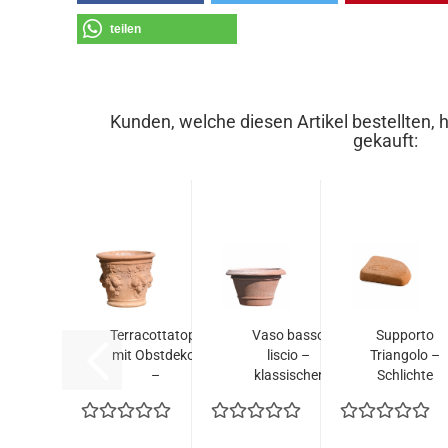
teilen
Kunden, welche diesen Artikel bestellten, 
gekauft:
Terracottatopf
Vaso basso
Supporto
mit Obstdekor
liscio –
Triangolo –
–
klassischer
Schlichte
handgefertigt...
runder
Impruneta...
Terracottatopf...