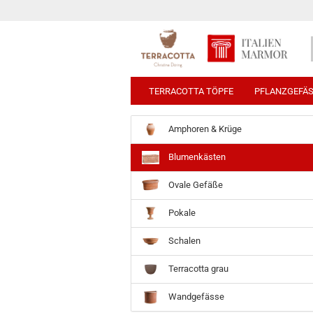
TERRACOTTA TÖPFE
PFLANZGEFÄ
Amphoren & Krüge
Blumenkästen
Ovale Gefäße
Pokale
Schalen
Terracotta grau
Wandgefässe