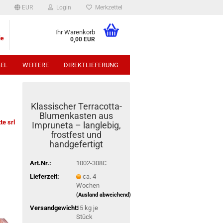
EUR
Login
Merkzettel
Ihr Warenkorb
ie
0,00 EUR
EL
WEITERE
DIREKTLIEFERUNG
p:
Klassischer Terracotta-
Blumenkasten aus
te srl
Impruneta – langlebig,
frostfest und
handgefertigt
Art.Nr.:
1002-308C
Lieferzeit:
ca. 4
Wochen
(Ausland abweichend)
Versandgewicht:
15
kg je
Stück