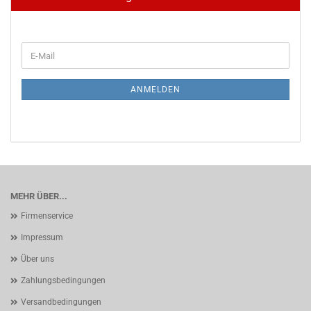
WEITER
E-
ZUR
Mail
NEWSLETTER-
ANMELDUNG
ANMELDEN
MEHR ÜBER...
Firmenservice
Impressum
Über uns
Zahlungsbedingungen
Versandbedingungen