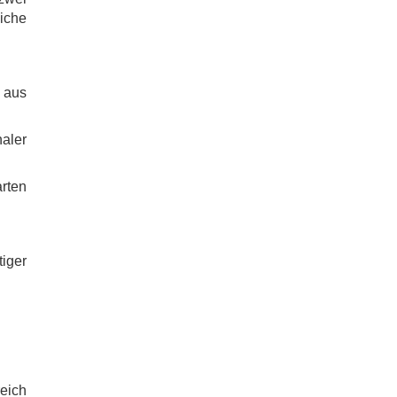
liche
 aus
aler
rten
iger
eich