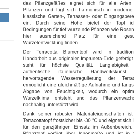
des Pflanzgefäßes eignet sich für alle Arten
Pflanzen und fügt sich harmonisch in moderne
klassische Garten-, Terrassen- oder Eingangsbere
ein. Durch seine Höhe bietet der Topf id
Bedingungen für tief wurzelnde Pflanzen wie Rosen
hier ausreichend Platz für eine gesu
Wurzelentwicklung finden.
Der Terracotta Blumentopf wird in traditione
Handarbeit aus originaler Impruneta-Erde gefertig
steht für höchste Qualität, Langlebigkeit
authentische italienische Handwerkskunst.
hervorragende Wasserregulierung der Terrac
ermöglicht eine gleichmäßige Aufnahme und lang
Abgabe von Feuchtigkeit, wodurch ein optim
Wurzelklima entsteht und das Pflanzenwach
nachhaltig unterstützt wird.
Dank seiner robusten Materialeigenschaften ist
Terracottatopf frostsicher bis -30 °C und eignet sich 
für den ganzjährigen Einsatz im Außenbereich.
Pflanztopf verfügt über Innenmaße und ist in 