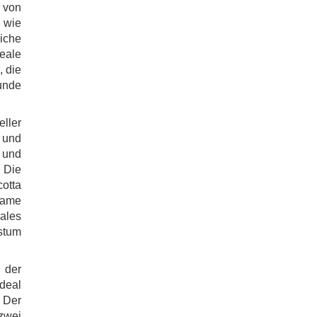
 von
 wie
iche
eale
, die
nde
ller
t und
 und
 Die
otta
same
ales
stum
 der
ideal
 Der
zwei