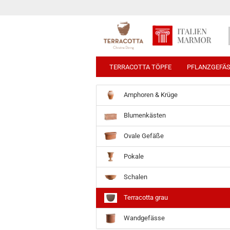
TERRACOTTA TÖPFE
PFLANZGEFÄ
Amphoren & Krüge
Blumenkästen
Ovale Gefäße
Pokale
Schalen
Terracotta grau
Wandgefässe