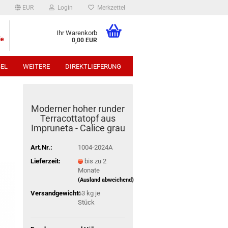
EUR
Login
Merkzettel
Ihr Warenkorb
ie
0,00 EUR
EL
WEITERE
DIREKTLIEFERUNG
p:
Moderner hoher runder
Terracottatopf aus
Impruneta - Calice grau
Art.Nr.:
1004-2024A
Lieferzeit:
bis zu 2
Monate
(Ausland abweichend)
Versandgewicht:
63
kg je
Stück