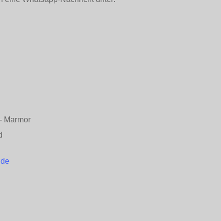
n - Marmor
d
.de