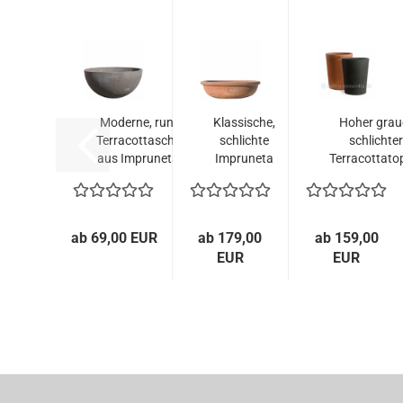
Moderne, runde
Klassische,
Hoher grau
Terracottaschale
schlichte
schlichter
aus Impruneta...
Impruneta
Terracottatop
Terracotta-
Schale...
ab 69,00 EUR
ab 179,00
ab 159,00
EUR
EUR