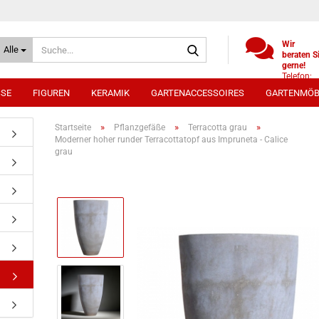
Suche...
Wir
Alle
beraten S
gerne!
Telefon:
+49
SSE
FIGUREN
KERAMIK
GARTENACCESSOIRES
GARTENMÖB
(0)521
9886494
Whatsap
»
»
»
Startseite
Pflanzgefäße
Terracotta grau
0172 /
Moderner hoher runder Terracottatopf aus Impruneta - Calice
5330431
grau