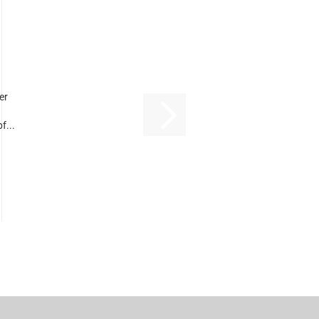
er
f...