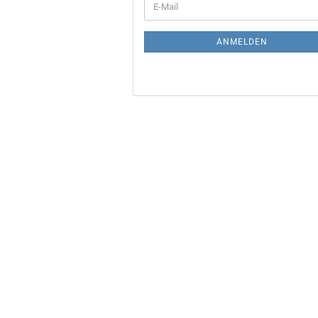
E-
ZUR
Mail
NEWSLETTER-
ANMELDUNG
ANMELDEN