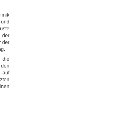
Mimik
 und
Büste
e der
r der
ng.
 die
r den
 auf
ten
inen