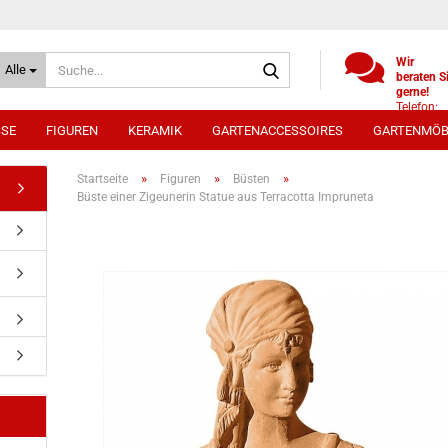
Suche...
Wir
Alle
beraten S
gerne!
Telefon:
+49
SSE
FIGUREN
KERAMIK
GARTENACCESSOIRES
GARTENMÖB
(0)521
9886494
Whatsap
»
»
»
Startseite
Figuren
Büsten
0172 /
Büste einer Zigeunerin Statue aus Terracotta Impruneta
5330431