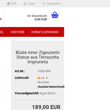
EUR
Login
Merkzettel
Ihr Warenkorb
ie
0,00 EUR
EL
WEITERE
DIREKTLIEFERUNG
p:
Büste einer Zigeunerin
Statue aus Terracotta
Impruneta
Art.Nr.:
1030-864
Lieferzeit:
ca. 4
Wochen
(Ausland abweichend)
Versandgewicht:
5
kg je Stück
189,00 EUR