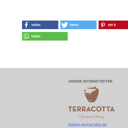
teilen
tweet
pin it
teilen
UNSERE INTERNETSEITEN
italien-terracotta.de