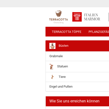
TERRACOTTA TÖPFE
PFLANZGEFÄ
Büsten
Grabmale
Statuen
Tiere
Engel und Putten
Wie Sie uns erreichen können