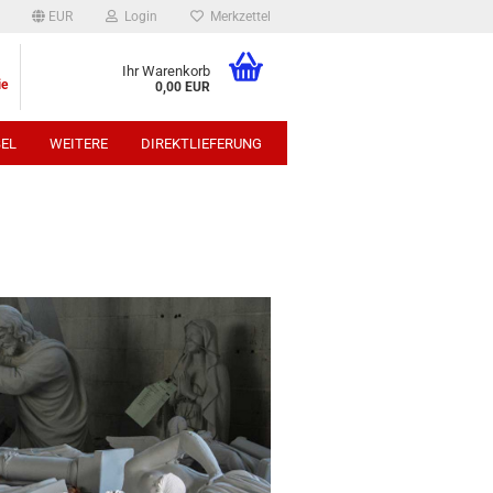
EUR
Login
Merkzettel
Ihr Warenkorb
ie
0,00 EUR
EL
WEITERE
DIREKTLIEFERUNG
p: