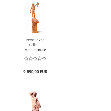
Perseus von
Cellini –
Monumentale
Terracotta-Statue
aus Impruneta
9.590,00 EUR