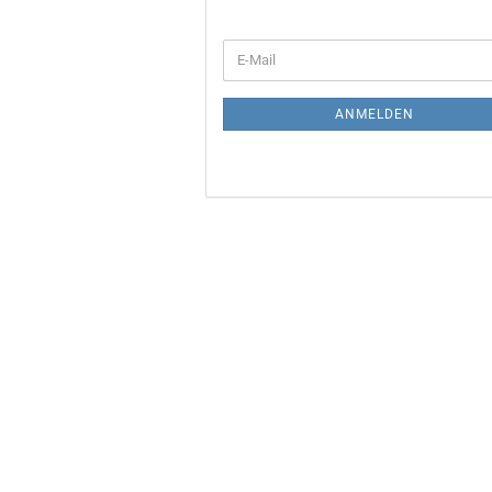
WEITER
E-
ZUR
Mail
NEWSLETTER-
ANMELDUNG
ANMELDEN