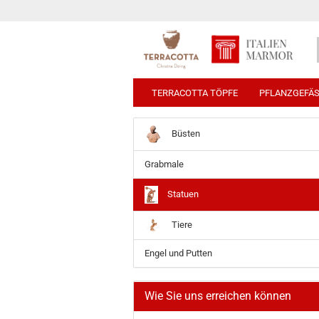
TERRACOTTA TÖPFE
PFLANZGEFÄ
Büsten
Grabmale
Statuen
Tiere
Engel und Putten
Wie Sie uns erreichen können