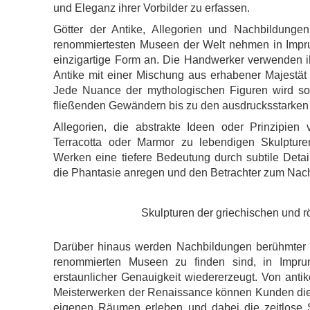
und Eleganz ihrer Vorbilder zu erfassen.
Götter der Antike, Allegorien und Nachbildung
renommiertesten Museen der Welt nehmen in Impru
einzigartige Form an. Die Handwerker verwenden ih
Antike mit einer Mischung aus erhabener Majestät 
Jede Nuance der mythologischen Figuren wird sorg
fließenden Gewändern bis zu den ausdrucksstarken
Allegorien, die abstrakte Ideen oder Prinzipien 
Terracotta oder Marmor zu lebendigen Skulpture
Werken eine tiefere Bedeutung durch subtile Deta
die Phantasie anregen und den Betrachter zum Na
Skulpturen der griechischen und 
Darüber hinaus werden Nachbildungen berühmter 
renommierten Museen zu finden sind, in Imprun
erstaunlicher Genauigkeit wiedererzeugt. Von anti
Meisterwerken der Renaissance können Kunden dies
eigenen Räumen erleben und dabei die zeitlose 