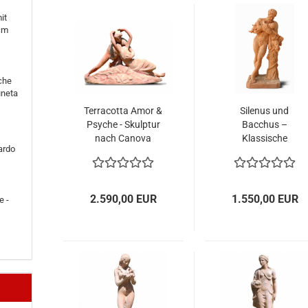
it
cm
sche
uneta
Terracotta Amor &
Silenus und
Psyche - Skulptur
Bacchus –
nach Canova
Klassische
ardo
Terracotta-Statue
aus Impruneta
2.590,00 EUR
1.550,00 EUR
e -