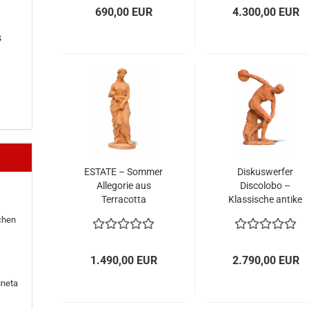
690,00 EUR
4.300,00 EUR
s
ESTATE – Sommer
Diskuswerfer
Allegorie aus
Discolobo –
Terracotta
Klassische antike
Impruneta, 130
Statue nach
chen
cm, frostfest bis
Myron
-30°C
1.490,00 EUR
2.790,00 EUR
uneta