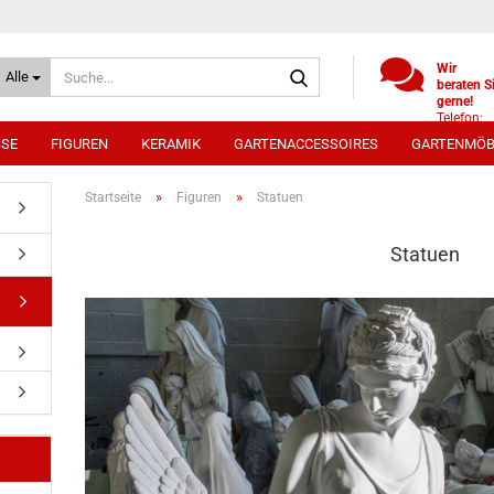
Suche...
Wir
Alle
beraten S
gerne!
Telefon:
+49
SSE
FIGUREN
KERAMIK
GARTENACCESSOIRES
GARTENMÖB
(0)521
9886494
Whatsap
»
»
Startseite
Figuren
Statuen
0172 /
5330431
Statuen