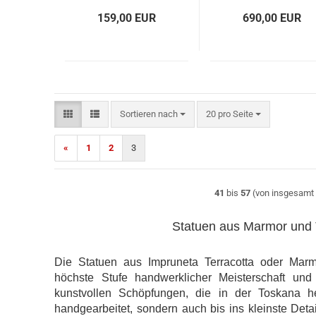
159,00 EUR
690,00 EUR
Sortieren nach
pro Seite
Sortieren nach
20 pro Seite
«
1
2
3
41
bis
57
(von insgesam
Statuen aus Marmor und 
Die Statuen aus Impruneta Terracotta oder Marmo
höchste Stufe handwerklicher Meisterschaft und 
kunstvollen Schöpfungen, die in der Toskana he
handgearbeitet, sondern auch bis ins kleinste Deta