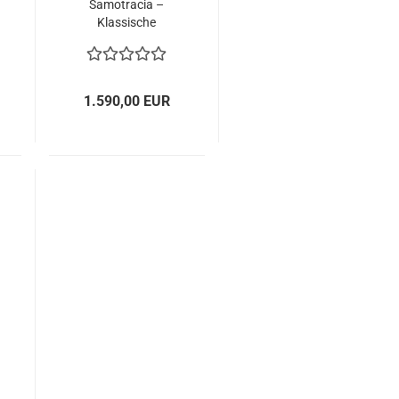
Samotracia –
Klassische
Terracotta-Statue
aus Impruneta
1.590,00 EUR